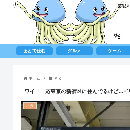
芸能ス
あとで読む
グルメ
ゲーム
ホーム
ネタ
ワイ「一応東京の新宿区に住んでるけど…ﾎﾟﾘ
ネタ