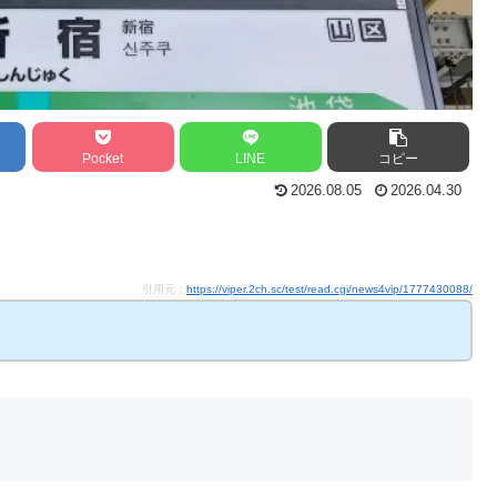
Pocket
LINE
コピー
2026.08.05
2026.04.30
引用元：
https://viper.2ch.sc/test/read.cgi/news4vip/1777430088/