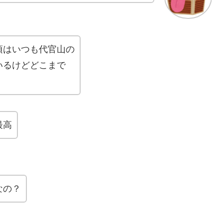
頃はいつも代官山の
いるけどどこまで
最高
なの？