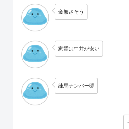
金無さそう
家賃は中井が安い
練馬ナンバー🤣