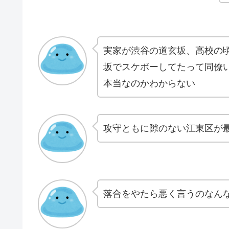
実家が渋谷の道玄坂、高校の
坂でスケボーしてたって同僚
本当なのかわからない
攻守ともに隙のない江東区が
落合をやたら悪く言うのなん