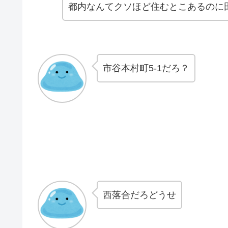
都内なんてクソほど住むとこあるのに
市谷本村町5-1だろ？
西落合だろどうせ