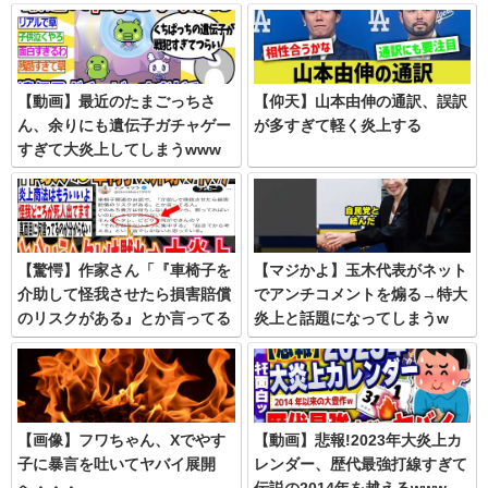
になってしまうww
【動画】最近のたまごっちさ
【仰天】山本由伸の通訳、誤訳
ん、余りにも遺伝子ガチャゲー
が多すぎて軽く炎上する
すぎて大炎上してしまうwww
【驚愕】作家さん「『車椅子を
【マジかよ】玉木代表がネット
介助して怪我させたら損害賠償
でアンチコメントを煽る→特大
のリスクがある』とか言ってる
炎上と話題になってしまうw
ヘタレ、ビビりは黙ってればい
い」→Xで大炎上
【画像】フワちゃん、Xでやす
【動画】悲報!2023年大炎上カ
子に暴言を吐いてヤバイ展開
レンダー、歴代最強打線すぎて