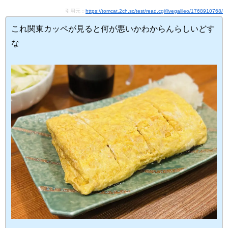
引用元：
https://tomcat.2ch.sc/test/read.cgi/livegalileo/1768910768/
これ関東カッペが見ると何が悪いかわからんらしいどす
な