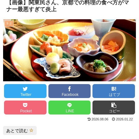
【画像】関東民さん、京都での料理の食べ方がマ
ナー最悪すぎて炎上
ネタ
Twitter
Facebook
はてブ
Pocket
LINE
コピー
2026.08.06
2026.01.22
あとで読む