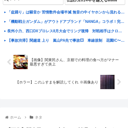
へ・・・
伝説の2014年を越えるwww
「盆踊り」は騒音か 苦情数件会場半減 無音の中イヤホンから流れる曲に合わせ踊るサイレント盆ダンスも
「機動戦士ガンダム」がアウトドアブランド「NANGA」コラボ！完売していた「ガンダムの盾型寝袋」も2次受注開始
長州小力、西口DXプロレス8月大会でリング復帰 対戦相手はクロちゃん
【事故渋滞】関越道 上り 嵐山PA先で事故💥 車線規制 花園IC〜嵐山小川IC 渋滞距離 4.0km 通過時間 50 分
【画像】関東民さん、京都での料理の食べ方がマナー
最悪すぎて炎上
【ホラー】このふすまを解読してくれ ※画像あり
ホーム
ネタ