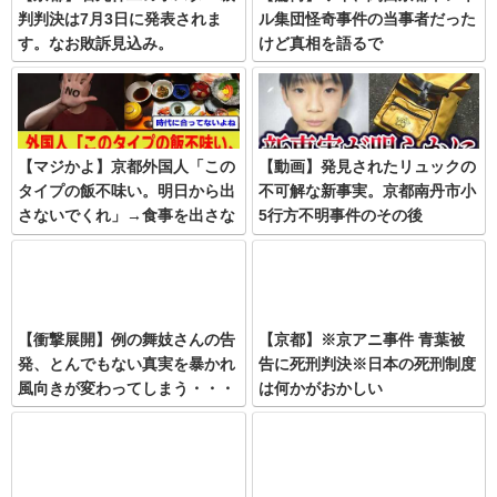
判判決は7月3日に発表されま
ル集団怪奇事件の当事者だった
す。なお敗訴見込み。
けど真相を語るで
【マジかよ】京都外国人「この
【動画】発見されたリュックの
タイプの飯不味い。明日から出
不可解な新事実。京都南丹市小
さないでくれ」→食事を出さな
5行方不明事件のその後
い宿続々…
【衝撃展開】例の舞妓さんの告
【京都】※京アニ事件 青葉被
発、とんでもない真実を暴かれ
告に死刑判決※日本の死刑制度
風向きが変わってしまう・・・
は何かがおかしい