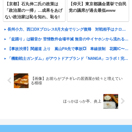
【京都】石丸伸二氏の政策は
【仰天】東京都議会選挙で自民
「政治屋の一掃」…成果をあげ
党の議席が過去最低www
ない政治家は恥を知れ、恥を!
長州小力、西口DXプロレス8月大会でリング復帰 対戦相手はクロちゃん
「盆踊り」は騒音か 苦情数件会場半減 無音の中イヤホンから流れる曲に合わせ踊るサイレント盆ダンスも
【事故渋滞】関越道 上り 嵐山PA先で事故💥 車線規制 花園IC〜嵐山小川IC 渋滞距離 4.0km 通過時間 50 分
「機動戦士ガンダム」がアウトドアブランド「NANGA」コラボ！完売していた「ガンダムの盾型寝袋」も2次受注開始
【画像】お前らがブチギレの居酒屋が続々と増えてい
る模様
ほっかほっか亭、炎上