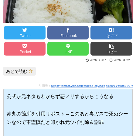
Twitter
Facebook
はてブ
Pocket
LINE
コピー
2026.08.07
2026.01.22
あとで読む
引用元：
https://tomcat.2ch.sc/test/read.cgi/livegalileo/1769053897/
公式が元ネタもわからず悪ノリするからこうなる
赤丸の箇所を引用リポスト→このあと毒ガスで死ぬシー
ンなので不謹慎だと叩かれ元ツイ削除＆謝罪