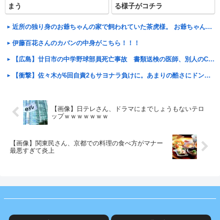
まう
る様子がコチラ
近所の独り身のお爺ちゃんの家で飼われていた茶虎様。 お爺ちゃんが亡くなられてうちで飼うことになってから・・・【再】
伊藤百花さんのカバンの中身がこちら！！！
【広島】廿日市の中学野球部員死亡事故 書類送検の医師、別人のCT画像で診察した疑い 頭部出血に気づか
【衝撃】佐々木が6回自責2もサヨナラ負けに。あまりの酷さにドン引きするドジャースファン
【画像】日テレさん、ドラマにまでしょうもないテロ
ップｗｗｗｗｗｗｗ
【画像】関東民さん、京都での料理の食べ方がマナー
最悪すぎて炎上