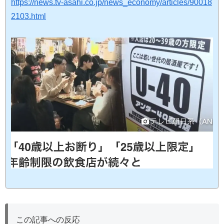
https://news.tv-asahi.co.jp/news_economy/articles/90018
2103.html
この記事への反応