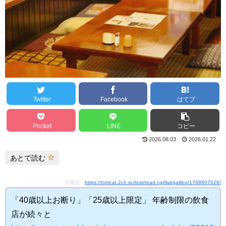
Twitter
Facebook
はてブ
Pocket
LINE
コピー
2026.08.03
2026.01.22
あとで読む
引用元：
https://tomcat.2ch.sc/test/read.cgi/livegalileo/1768807026/
「40歳以上お断り」「25歳以上限定」 年齢制限の飲食
店が続々と