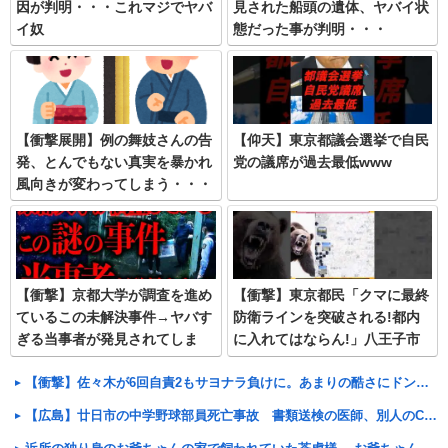
因が判明・・・これマジでヤバ
見された船頭の遺体、ヤバイ状
イ奴
態だった事が判明・・・
【衝撃展開】例の舞妓さんの告
【仰天】東京都議会選挙で自民
発、とんでもない真実を暴かれ
党の議席が過去最低www
風向きが変わってしまう・・・
【衝撃】京都大学が調査を進め
【衝撃】東京都民「クマに最終
ているこの未解決事件→ヤバす
防衛ラインを突破される!都内
ぎる当事者が発見されてしま
に入れてはならん!」八王子市
う…
民「は?」
【衝撃】佐々木が6回自責2もサヨナラ負けに。あまりの酷さにドン引きするドジャースファン
【広島】廿日市の中学野球部員死亡事故 書類送検の医師、別人のCT画像で診察した疑い 頭部出血に気づか