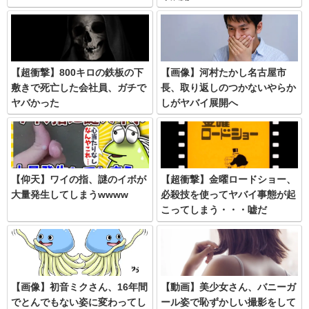
【超衝撃】800キロの鉄板の下
【画像】河村たかし名古屋市
敷きで死亡した会社員、ガチで
長、取り返しのつかないやらか
ヤバかった
しがヤバイ展開へ
【仰天】ワイの指、謎のイボが
【超衝撃】金曜ロードショー、
大量発生してしまうwwww
必殺技を使ってヤバイ事態が起
こってしまう・・・嘘だ
ろ・・・
【画像】初音ミクさん、16年間
【動画】美少女さん、バニーガ
でとんでもない姿に変わってし
ール姿で恥ずかしい撮影をして