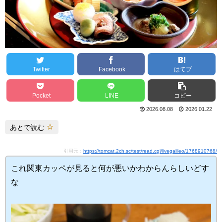
Twitter
Facebook
はてブ
Pocket
LINE
コピー
2026.08.08
2026.01.22
あとで読む
引用元：
https://tomcat.2ch.sc/test/read.cgi/livegalileo/1768910768/
これ関東カッペが見ると何が悪いかわからんらしいどす
な