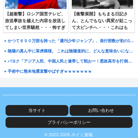
【超衝撃】ロシア国営テレビ、
【衝撃展開】もちまる日記さ
放送事故を越えた内容を放送し
ん、とんでもない異変が起こっ
てしまい世界騒然・・・怖すぎ
て大ピンチへ・・・これはも
う・・・
かつて６５０万部を誇った「週刊少年ジャンプ」、発行部数が初の100万部割れ
陰陽の真ん中に茶虎模様。 これは陰陽道的に、どんな意味合いになるんでしょ。【再】
パヨク「アジア人民、中国人民と連帯して戦おー！悪政高市を打倒するぞー！」
手術中に熊本地震直撃やばすぎｗｗｗｗｗｗｗ
当サイト
お問い合わせ
プライバシーポリシー
© 2022-2026 ホイミ速報.