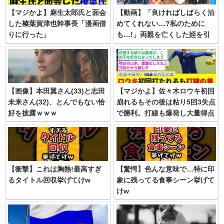
【マジかよ】麻生太郎氏と面会
【動画】「良ければしばらく泊
した榛葉賀津也幹事長「漫画借
めてくれない…?私のために
りに行った」
も…!」両親を亡くした姪を引
き取った俺…同僚が住込みで助
けてくれた結果…
【画像】本田翼さん(33)と志田
【マジかよ】佐々木ロウキ初回
未来さん(32)、とんでもない恰
崩れるもその後は粘り5回3失点
好を披露ｗｗｗ
で勝利。打線も爆発し大量得点
で明日を心配しつつ喜ぶLADフ
ァン
【衝撃】これは胸熱!最高すぎ
【驚愕】色んな意味で…特に印
るタイトル回収挙げてけw
象に残ってる食事シーン挙げて
けw