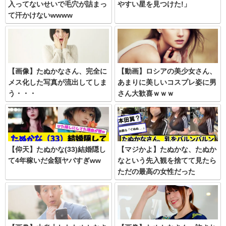
入ってないせいで毛穴が詰まっ
やすい星を見つけた!」
て汗かけないwwww
【画像】たぬかなさん、完全に
【動画】ロシアの美少女さん、
メス化した写真が流出してしま
あまりに美しいコスプレ姿に男
う・・・
さん大歓喜ｗｗｗ
【仰天】たぬかな(33)結婚隠し
【マジかよ】たぬかな、たぬか
て4年稼いだ金額ヤバすぎww
なという先入観を捨てて見たら
ただの最高の女性だった