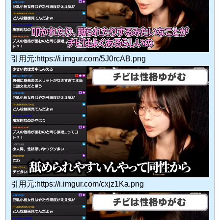
引用元:https://i.imgur.com/5J0rcAB.png
引用元:https://i.imgur.com/cxjz1Ka.png