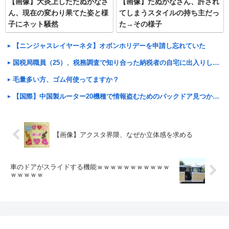
【画像】大炎上したたぬかなさ
【画像】たぬかなさん、許され
ん、現在の変わり果てた姿と様
てしまうスタイルの持ち主だっ
子にネット騒然
た→その様子
【ニンジャスレイヤーネタ】オボンホリデーを申請し忘れていた
国税局職員（25）、税務調査で知り合った納税者の自宅に出入りしお小遣い1億5000万円頂戴するwww
毛量多い方、ゴム何使ってますか？
【国際】中国製ルーター20機種で情報盗むためのバックドア見つかる 米セキュリティー会社発表
【画像】アクスタ界隈、なぜか立体感を求める
車のドアがスライドする機能ｗｗｗｗｗｗｗｗｗｗｗ
ｗｗｗｗｗ