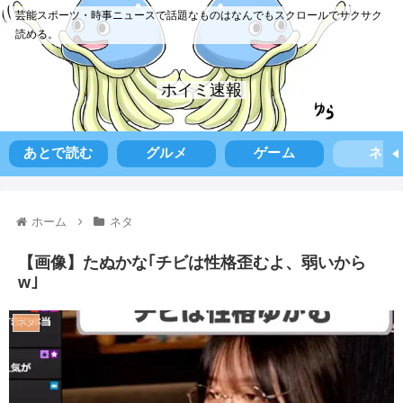
芸能スポーツ・時事ニュースで話題なものはなんでもスクロールでサクサク
読める。
ホイミ速報
あとで読む
グルメ
ゲーム
ネタ
ホーム
ネタ
【画像】たぬかな｢チビは性格歪むよ、弱いから
w｣
ネタ