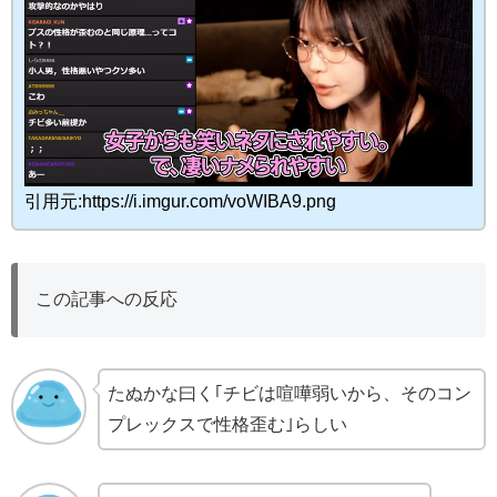
引用元:https://i.imgur.com/voWIBA9.png
この記事への反応
たぬかな曰く｢チビは喧嘩弱いから、そのコン
プレックスで性格歪む｣らしい