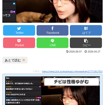
Twitter
Facebook
はてブ
Pocket
LINE
コピー
2026.08.07
2026.04.27
あとで読む
引用元：
https://viper.2ch.sc/test/read.cgi/news4vip/1777161701/