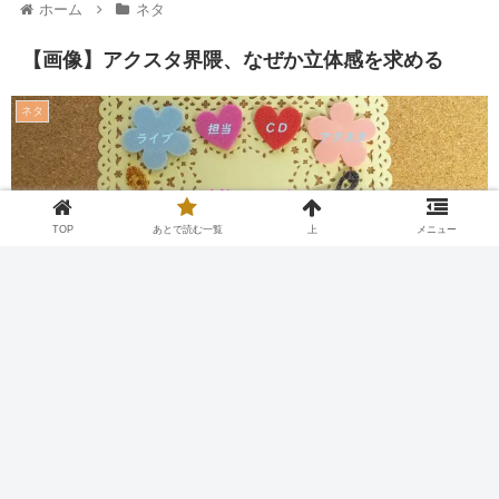
ホーム
ネタ
【画像】アクスタ界隈、なぜか立体感を求める
ネタ
TOP
あとで読む一覧
上
メニュー
Twitter
Facebook
はてブ
Pocket
LINE
コピー
2026.08.07
2026.04.27
あとで読む