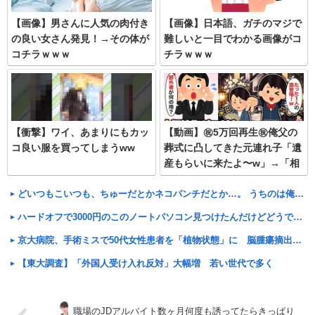
【画像】男さんに人気の肉付き
【画像】日本語、ガチのマジで
の良い女さん発見！→その体が
難しいと一目でわかる画像がコ
コチラｗｗｗ
チラｗｗｗ
【衝撃】ワイ、あまりにもカッ
【動画】㊗️5万回再生㊗️俺父の
コ良い服を買ってしまうww
葬式に凸してきた元連れ子「遺
産もらいに来たよ〜w」→「相
続権ゼロだよ」と伝えた結果w
どいつもこいつも、ちゅーだとかネコパンチだとか…。 うちのは俺を起こすとき、手足の指を噛みますが何か。【再】
ハードオフで3000円のこのノートパソコン見つけたんだけどどうですか？
京大病院、手術ミスで50代女性患者を「植物状態」に 脳腫瘍摘出手術で腫瘍の無い部位を摘出してしまう
【東大調査】「外国人受け入れ反対」大幅増 若い世代で多く
職場のJDアルバイト数ヶ月何度も誘ってたらきっぱり