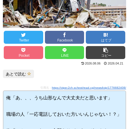
Twitter
Facebook
はてブ
Pocket
LINE
コピー
2026.08.06
2026.04.21
あとで読む
引用元：
https://viper.2ch.sc/test/read.cgi/news4vip/1776682408/
俺「あ、、、うち山形なんで大丈夫だと思います」
職場の人「一応電話しておいた方いいんじゃない！？」