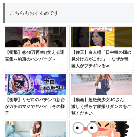
こちらもおすすめです
【衝撃】㊗️40万再生!!笑える迷
【仰天】白人様「日中韓の顔の
言集～約束のハンバーグ～
見分け方がこれ!」→なぜか韓
国人がブチギレるw
【衝撃】リゼロのパチンコ新台
【動画】超絶美少女JCさん、
がガチのマジでヤバイ→その様
激しく揺らす腰振りダンスをご
子
覧ください