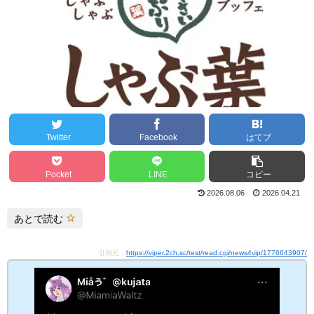
Twitter
Facebook
はてブ
Pocket
LINE
コピー
2026.08.06
2026.04.21
あとで読む
引用元：
https://viper.2ch.sc/test/read.cgi/news4vip/1776643907/