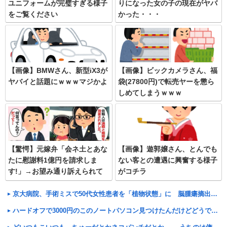
ユニフォームが完璧すぎる様子
りになった女の子の現在がヤバ
をご覧ください
かった・・・
【画像】BMWさん、新型iX3が
【画像】ビックカメラさん、福
ヤバイと話題にｗｗｗマジかよ
袋(27800円)で転売ヤーを懲ら
しめてしまうｗｗｗ
【驚愕】元嫁弁「会ネ土とあな
【画像】遊郭嬢さん、とんでも
たに慰謝料1億円を請求しま
ない客との遭遇に興奮する様子
す!」→お望み通り訴えられて
がコチラ
あげた結果w
京大病院、手術ミスで50代女性患者を「植物状態」に 脳腫瘍摘出手術で腫瘍の無い部位を摘出してしまう
ハードオフで3000円のこのノートパソコン見つけたんだけどどうですか？