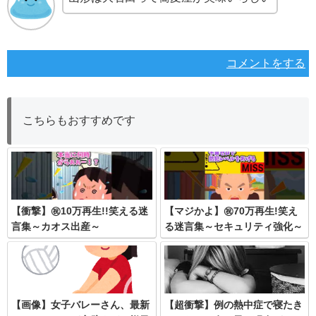
コメントをする
こちらもおすすめです
【衝撃】㊗️10万再生!!笑える迷
【マジかよ】㊗️70万再生!笑え
言集～カオス出産～
る迷言集～セキュリティ強化～
【画像】女子バレーさん、最新
【超衝撃】例の熱中症で寝たき