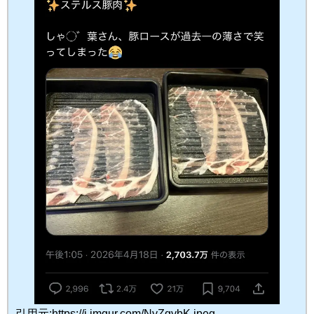
引用元:https://i.imgur.com/NyZgybK.jpeg