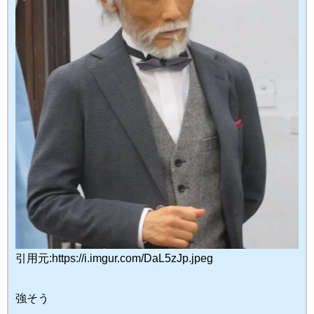
引用元:https://i.imgur.com/DaL5zJp.jpeg
強そう