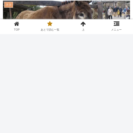
ネタ
TOP
あとで読む一覧
上
メニュー
Twitter
Facebook
はてブ
Pocket
LINE
コピー
2026.08.06
2026.04.04
あとで読む
引用元：
https://viper.2ch.sc/test/read.cgi/news4vip/1775187647/
(´・ω・｀)興味無いウマ娘のイベントやっててなんか複