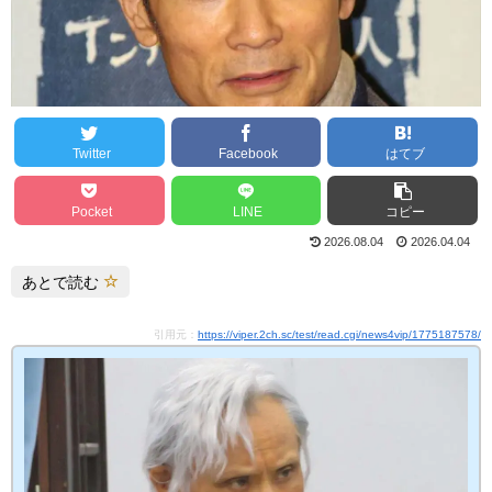
Twitter
Facebook
はてブ
Pocket
LINE
コピー
2026.08.04
2026.04.04
あとで読む
引用元：
https://viper.2ch.sc/test/read.cgi/news4vip/1775187578/