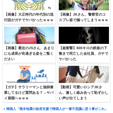
【画像】大正時代の年代別の流
【画像】JKさん、警察官のコ
行語がガチでヤバかったｗｗｗ
スプレ姿で煽ってしまうｗｗｗ
【画像】最近のJSさん、あまり
【超衝撃】800キロの鉄板の下
にも成長が良過ぎる姿をご覧く
敷きで死亡した会社員、ガチで
ださい
ヤバかった
【ガチ】サラリーマンと漁師兼
【動画】可愛いロシアJKさ
業してるけど質問ある？→ヤバ
ん、激しく絡み合って恥ずかし
イ展開へｗｗｗ
い声が出てしまう
韓国人「熊本地震の政府支援で韓国人が一番不思議に思う事がこれ」