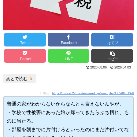
Twitter
Facebook
はてブ
Pocket
LINE
コピー
2026.08.06
2026.04.03
あとで読む
引用元：
https://tomcat.2ch.sc/test/read.cgi/livejupiter/1774968194/
普通の家がわからないからなんとも言えないんやが、
・学校で性被害にあった娘が帰ってきたらぶち切れ、も
のに当たる。
・部屋を朝までに片付けろといったのにまだ片付いてな