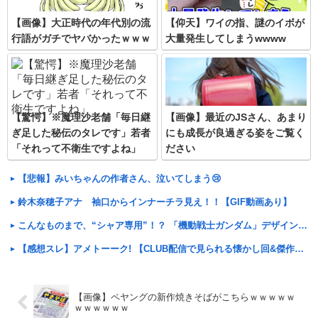
【画像】大正時代の年代別の流
【仰天】ワイの指、謎のイボが
行語がガチでヤバかったｗｗｗ
大量発生してしまうwwww
【驚愕】※魔理沙老舗「毎日継
【画像】最近のJSさん、あまり
ぎ足した秘伝のタレです」若者
にも成長が良過ぎる姿をご覧く
「それって不衛生ですよね」
ださい
【悲報】みいちゃんの作者さん、泣いてしまう😢
鈴木奈穂子アナ 袖口からインナーチラ見え！！【GIF動画あり】
こんなものまで、“シャア専用”！？ 「機動戦士ガンダム」デザインの「散水ホースリール」が予約開始ーあえて存在感を放つ赤さ
【感想スレ】アメトーーク! 【CLUB配信で見られる懐かし回&傑作回】
【画像】ペヤングの新作焼きそばがこちらｗｗｗｗｗ
ｗｗｗｗｗｗ