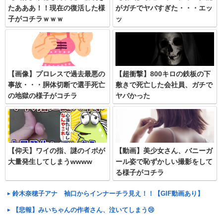
たあああ！！現在の復活した様
がガチでヤバすぎた・・・エッ
子がコチラｗｗｗ
ッ
【画像】プロレスで過去最悪の
【超衝撃】800キロの鉄板の下
事故・・・胴体切断で選手死亡
敷きで死亡した会社員、ガチで
の地獄の様子がコチラ
ヤバかった
【仰天】ワイの指、謎のイボが
【動画】美少女さん、バニーガ
大量発生してしまうwwww
ール姿で恥ずかしい撮影をして
る様子がコチラ
鈴木奈穂子アナ 袖口からインナーチラ見え！！【GIF動画あり】
【悲報】みいちゃんの作者さん、泣いてしまう😢