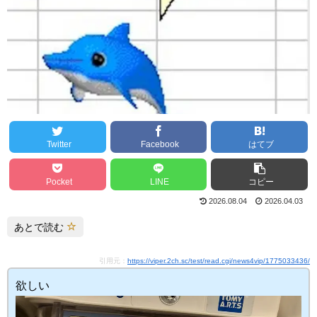
Twitter
Facebook
はてブ
Pocket
LINE
コピー
2026.08.04
2026.04.03
あとで読む
引用元：
https://viper.2ch.sc/test/read.cgi/news4vip/1775033436/
欲しい