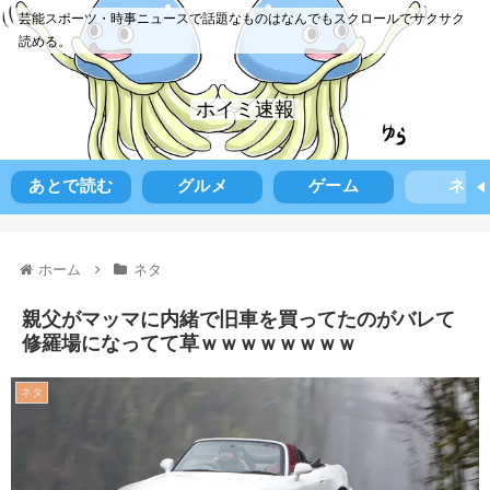
芸能スポーツ・時事ニュースで話題なものはなんでもスクロールでサクサク
読める。
ホイミ速報
あとで読む
グルメ
ゲーム
ネタ
ホーム
ネタ
親父がマッマに内緒で旧車を買ってたのがバレて
修羅場になってて草ｗｗｗｗｗｗｗｗ
ネタ