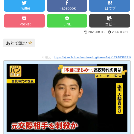
Twitter
Facebook
はてブ
Pocket
LINE
コピー
2026.08.06
2026.03.31
あとで読む
引用元：
https://viper.2ch.sc/test/read.cgi/news4vip/1774838321/