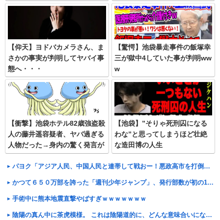
www
【仰天】ヨドバカメラさん、ま
【驚愕】池袋暴走事件の飯塚幸
さかの事実が判明してヤバイ事
三が獄中4していた事が判明ww
態へ・・・
w
【衝撃】池袋ホテル82歳強盗殺
【池袋】”そりゃ死刑囚になる
人の藤井遥容疑者、ヤバ過ぎる
わな”と思ってしまうほど壮絶
人物だった→身内の驚く発言が
な造田博の人生
コチラ
パヨク「アジア人民、中国人民と連帯して戦おー！悪政高市を打倒するぞー！」
かつて６５０万部を誇った「週刊少年ジャンプ」、発行部数が初の100万部割れ
手術中に熊本地震直撃やばすぎｗｗｗｗｗｗｗ
陰陽の真ん中に茶虎模様。 これは陰陽道的に、どんな意味合いになるんでしょ。【再】