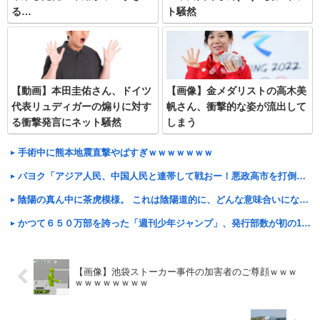
る…
ト騒然
【動画】本田圭佑さん、ドイツ
【画像】金メダリストの高木美
代表リュディガーの煽りに対す
帆さん、衝撃的な姿が流出して
る衝撃発言にネット騒然
しまう
手術中に熊本地震直撃やばすぎｗｗｗｗｗｗｗ
パヨク「アジア人民、中国人民と連帯して戦おー！悪政高市を打倒するぞー！」
陰陽の真ん中に茶虎模様。 これは陰陽道的に、どんな意味合いになるんでしょ。【再】
かつて６５０万部を誇った「週刊少年ジャンプ」、発行部数が初の100万部割れ
【画像】池袋ストーカー事件の加害者のご尊顔ｗｗｗ
ｗｗｗｗｗｗｗｗ