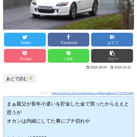
Twitter
Facebook
はてブ
Pocket
LINE
コピー
2026.08.04
2026.03.31
あとで読む
引用元：
https://tomcat.2ch.sc/test/read.cgi/livegalileo/1774785190/
まぁ親父が長年小遣いを貯金した金で買ったからええと
思うが
オカンは内緒にしてた事にブチ切れや