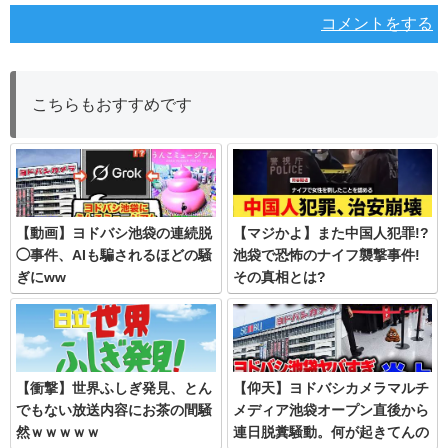
コメントをする
こちらもおすすめです
【動画】ヨドバシ池袋の連続脱
【マジかよ】また中国人犯罪!?
◯事件、AIも騙されるほどの騒
池袋で恐怖のナイフ襲撃事件!
ぎにww
その真相とは?
【衝撃】世界ふしぎ発見、とん
【仰天】ヨドバシカメラマルチ
でもない放送内容にお茶の間騒
メディア池袋オープン直後から
然ｗｗｗｗｗ
連日脱糞騒動。何が起きてんの