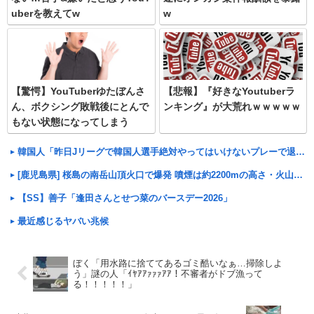
uberを教えてw
w
【驚愕】YouTuberゆたぼんさ
【悲報】『好きなYoutuberラ
ん、ボクシング敗戦後にとんで
ンキング』が大荒れｗｗｗｗｗ
もない状態になってしまう
韓国人「昨日Jリーグで韓国人選手絶対やってはいけないプレーで退場となる」
[鹿児島県] 桜島の南岳山頂火口で爆発 噴煙は約2200mの高さ・火山灰により市街地にも影響...
【SS】善子「逢田さんとせつ菜のバースデー2026」
最近感じるヤバい兆候
ぼく「用水路に捨ててあるゴミ酷いなぁ…掃除しよ
う」謎の人「ｲﾔｱｱｧｧｧｱｱ！不審者がドブ漁って
る！！！！！」