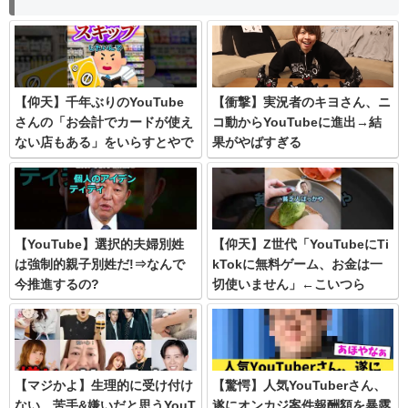
【仰天】千年ぶりのYouTube
【衝撃】実況者のキヨさん、ニ
さんの「お会計でカードが使え
コ動からYouTubeに進出→結
ない店もある」をいらすとやで
果がやばすぎる
遊んでみた
【YouTube】選択的夫婦別姓
【仰天】Z世代「YouTubeにTi
は強制的親子別姓だ!⇒なんで
kTokに無料ゲーム、お金は一
今推進するの?
切使いません」←こいつら
【マジかよ】生理的に受け付け
【驚愕】人気YouTuberさん、
ない…苦手&嫌いだと思うYouT
遂にオンカジ案件報酬額を暴露