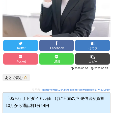
Twitter
Facebook
はてブ
Pocket
LINE
コピー
2026.08.06
2026.03.25
あとで読む
引用元：
https://tomcat.2ch.sc/test/read.cgi/livegalileo/1774330950/
「0570」ナビダイヤル値上げに不満の声 発信者が負担
10月から通話料1分44円