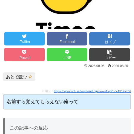
Twitter
Facebook
はてブ
Pocket
LINE
コピー
2026.08.05
2026.03.25
あとで読む
引用元：
https://viper.2ch.sc/test/read.cgi/news4vip/1774314705/
名前すら覚えてもらえない俺って
この記事への反応