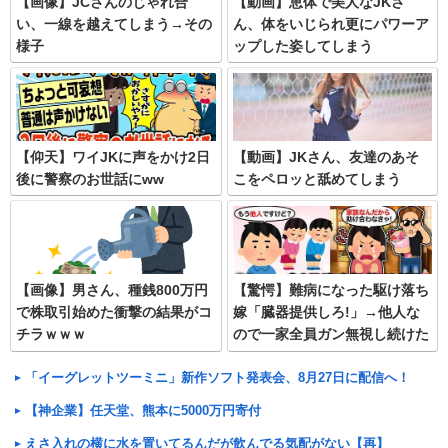
【画像】JCさんのじゃれ合
【動画】恵体で美人なJKさ
い、一線を越えてしまう→その
ん、体をいじられ更にパワーア
様子
ップした姿してしまう
【仰天】ワイJKに声をかけ2日
【動画】JKさん、友達のあそ
後に警察のお世話にww
こをペロッと舐めてしまう
【画像】男さん、種銭800万円
【驚愕】難病になった駆け落ち
で株取引始めた衝撃の結果がコ
嫁「臓器提供しろ!」→他人な
チラｗｗｗ
ので一家全員ガン無視し続けた
結果w
「イーグレットツーミニ」新作ソフト発表会、8月27日に配信へ！
【神企業】任天堂、熊本に5000万円寄付
えさ入れの横に水を置いてるんだが飲んでる気配がない【再】