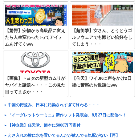
【驚愕】安物から高級品に変え
【超衝撃】女さん、とうとうゴ
たら人生変わった!ってアイテ
ルフウェアでも際どい恰好をし
ムあげてくww
てしまう・・・
【画像】トヨタの新型カムリが
【仰天】ワイJKに声をかけ2日
ヤバイと話題へ・・・この見た
後に警察のお世話にww
目ってまさか・・・
中国の街並み、日本に汚染されすぎて終わる・・・
「イーグレットツーミニ」新作ソフト発表会、8月27日に配信へ！
【神企業】任天堂、熊本に5000万円寄付
えさ入れの横に水を置いてるんだが飲んでる気配がない【再】