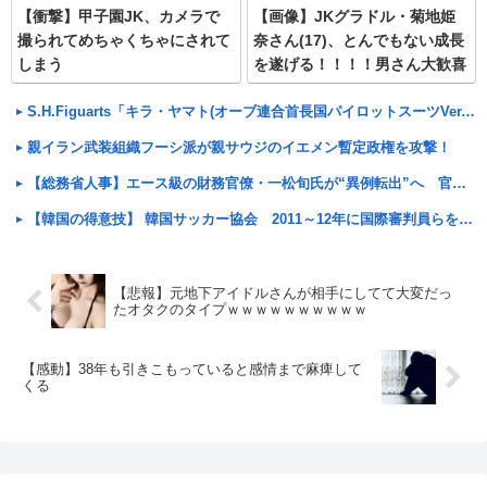
【衝撃】甲子園JK、カメラで
【画像】JKグラドル・菊地姫
撮られてめちゃくちゃにされて
奈さん(17)、とんでもない成長
しまう
を遂げる！！！！男さん大歓喜
ｗｗｗ
S.H.Figuarts「キラ・ヤマト(オーブ連合首長国パイロットスーツVer.」「呪術廻戦 脹相」「ハンターハンター クロロ」可動フィギュアほか
親イラン武装組織フーシ派が親サウジのイエメン暫定政権を攻撃！
【総務省人事】エース級の財務官僚・一松旬氏が“異例転出”へ 官邸幹部「協力的でなかったから」
【韓国の得意技】 韓国サッカー協会 2011～12年に国際審判員らを性接待
【悲報】元地下アイドルさんが相手にしてて大変だっ
たオタクのタイプｗｗｗｗｗｗｗｗｗｗ
【感動】38年も引きこもっていると感情まで麻痺して
くる