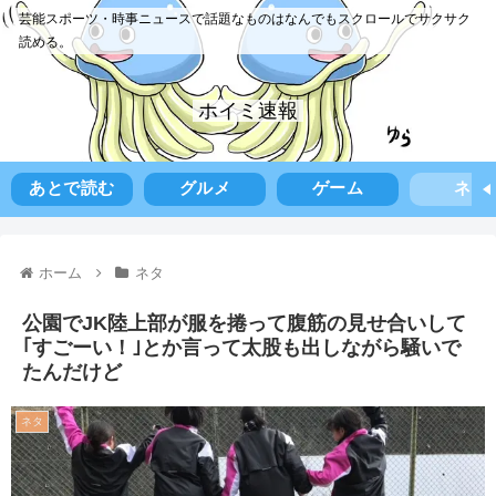
芸能スポーツ・時事ニュースで話題なものはなんでもスクロールでサクサク
読める。
ホイミ速報
あとで読む
グルメ
ゲーム
ネタ
ホーム
ネタ
公園でJK陸上部が服を捲って腹筋の見せ合いして
｢すごーい！｣とか言って太股も出しながら騒いで
たんだけど
ネタ