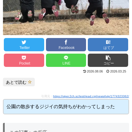
Twitter
Facebook
はてブ
Pocket
LINE
コピー
2026.08.06
2026.03.25
あとで読む
引用元：
https://viper.2ch.sc/test/read.cgi/news4vip/1774323362/
公園の散歩するジジイの気持ちがわかってしまった