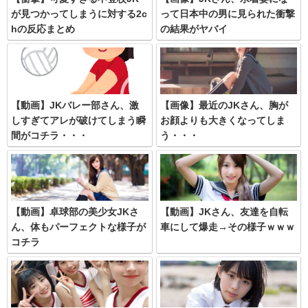
が見つかってしまうに対する2c
って日本中の男に見られた衝撃
hの反応まとめ
の結果がヤバイ
【動画】JKバレー部さん、激
【画像】最近のJKさん、胸が
しすぎてアレが破けてしまう瞬
お顔よりも大きくなってしま
間がコチラ・・・
う・・・
【動画】卓球部の美少女JKさ
【動画】JKさん、友達を自転
ん、体もパーフェクトな様子が
車にして爆走→その様子ｗｗｗ
コチラ