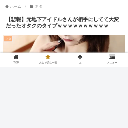
ホーム
ネタ
【悲報】元地下アイドルさんが相手にしてて大変
だったオタクのタイプｗｗｗｗｗｗｗｗｗｗ
ネタ
TOP
あとで読む一覧
上
メニュー
Twitter
Facebook
はてブ
Pocket
LINE
コピー
2026.08.07
2026.03.25