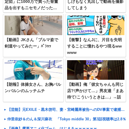
定団」に1000万で買った骨董
しげもなく丸出しで動画を撮影
品を出すもニセモノだった…
してしまう
【動画】JKさん「ブルマ姿で
【衝撃】なんJに、片目を失明
剣道やってみたー」ﾊﾟｼｬｯ
することに憧れるやつ現るww
www
【朗報】体操女さん、お胸バル
【動画】俺「彼女ちゃんも同じ
ンバルンのムッチムチ
店?!声かけて…」男友達「まあ
待て!こういうときは…」→話
しかけないでいると彼女が俺の
話を始めて…
【芸能】元EXILE・黒木啓司、妻・宮崎麗果被告へのDV事案で逮捕されていた 宮崎は全身打撲、頭部裂
仲里依紗＆のん＆深川麻衣 「Tokyo middle 30」第3話視聴率は2.8％
【画像】露悪アニメ化ブーム、はじまるｗｗｗｗｗｗ