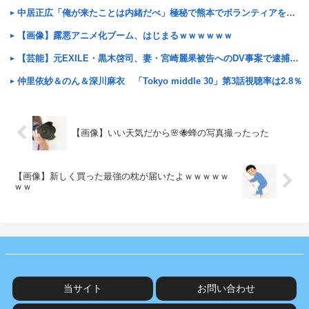
中居正広「俺が来たことは内緒だべ」極秘で熊本でボランティアをしていたwwwwwww
【画像】露悪アニメ化ブーム、はじまるｗｗｗｗｗｗ
【芸能】元EXILE・黒木啓司、妻・宮崎麗果被告へのDV事案で逮捕されていた 宮崎は全身打撲、頭部裂
仲里依紗＆のん＆深川麻衣 「Tokyo middle 30」第3話視聴率は2.8％
【画像】いい天気だから🌸🐝蜂の写真撮ったった
【画像】新しく買った最強の枕が届いたよｗｗｗｗｗ
ｗｗ
当サイト
お問い合わせ