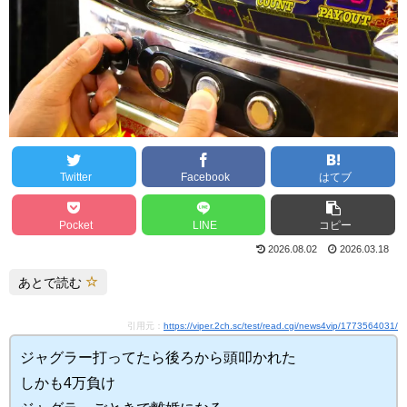
Twitter
Facebook
はてブ
Pocket
LINE
コピー
2026.08.02
2026.03.18
あとで読む
引用元：
https://viper.2ch.sc/test/read.cgi/news4vip/1773564031/
ジャグラー打ってたら後ろから頭叩かれた
しかも4万負け