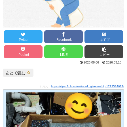
Twitter
Facebook
はてブ
Pocket
LINE
コピー
2026.08.06
2026.03.18
あとで読む
引用元：
https://viper.2ch.sc/test/read.cgi/news4vip/1773584079/