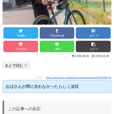
Twitter
Facebook
はてブ
Pocket
LINE
コピー
2026.08.08
2026.03.08
あとで読む
引用元：
https://viper.2ch.sc/test/read.cgi/news4vip/1679039573/
おばさんが間に合わなかったらしく涙目
この記事への反応