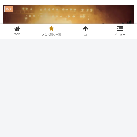
ネタ
TOP
あとで読む一覧
上
メニュー
Twitter
Facebook
はてブ
Pocket
LINE
コピー
2026.08.08
2026.03.08
あとで読む
引用元：
https://hayabusa3.2ch.sc/test/read.cgi/morningcoffee/1772838396/