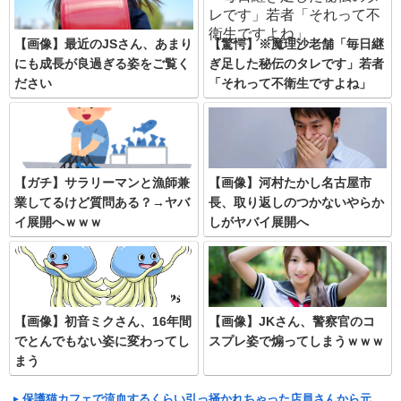
【画像】最近のJSさん、あまり
【驚愕】※魔理沙老舗「毎日継
にも成長が良過ぎる姿をご覧く
ぎ足した秘伝のタレです」若者
ださい
「それって不衛生ですよね」
【ガチ】サラリーマンと漁師兼
【画像】河村たかし名古屋市
業してるけど質問ある？→ヤバ
長、取り返しのつかないやらか
イ展開へｗｗｗ
しがヤバイ展開へ
【画像】初音ミクさん、16年間
【画像】JKさん、警察官のコ
でとんでもない姿に変わってし
スプレ姿で煽ってしまうｗｗｗ
まう
保護猫カフェで流血するくらい引っ掻かれちゃった店員さんから元々虐待を受け...