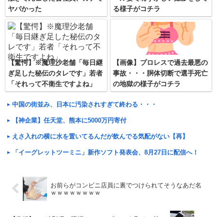
ヤバかった
る様子がコチラ
【驚愕】※魔理沙老舗「毎日継
【画像】プロレスで過去最悪の
ぎ足した秘伝のタレです」若者
事故・・・胴体切断で選手死亡
「それって不衛生ですよね」
の地獄の様子がコチラ
中国の街並み、日本に汚染されすぎて終わる・・・
【神企業】任天堂、熊本に5000万円寄付
えさ入れの横に水を置いてるんだが飲んでる気配がない【再】
「イーグレットツーミニ」新作ソフト発表会、8月27日に配信へ！
お前らがコンビニ店員に裏でつけられてそうなあだ名
ｗｗｗｗｗｗｗｗ