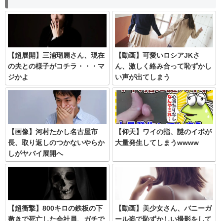
【超展開】三浦瑠麗さん、現在
【動画】可愛いロシアJKさ
の夫との様子がコチラ・・・マ
ん、激しく絡み合って恥ずかし
ジかよ
い声が出てしまう
【画像】河村たかし名古屋市
【仰天】ワイの指、謎のイボが
長、取り返しのつかないやらか
大量発生してしまうwwww
しがヤバイ展開へ
【超衝撃】800キロの鉄板の下
【動画】美少女さん、バニーガ
敷きで死亡した会社員、ガチで
ール姿で恥ずかしい撮影をして