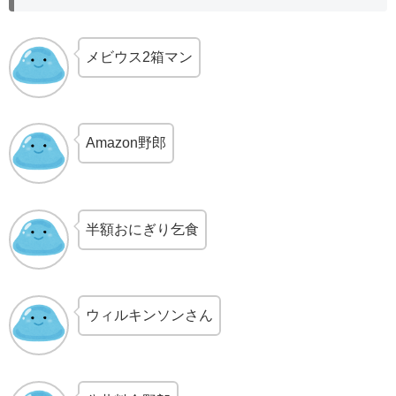
メビウス2箱マン
Amazon野郎
半額おにぎり乞食
ウィルキンソンさん