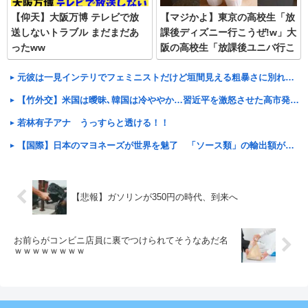
【仰天】大阪万博 テレビで放
【マジかよ】東京の高校生「放
送しないトラブル まだまだあ
課後ディズニー行こうぜ!w」大
ったww
阪の高校生「放課後ユニバ行こ
うぜ!w」
元彼は一見インテリでフェミニストだけど垣間見える粗暴さに別れを決めた。その後別の人と結婚したが色々行き詰まってる時にメールがきた
【竹外交】米国は曖昧､韓国は冷ややか…習近平を激怒させた高市発言に｢無言の支持｣を示した国の大胆な手法
若林有子アナ うっすらと透ける！！
【国際】日本のマヨネーズが世界を魅了 「ソース類」の輸出額が過去最高を更新 人気の裏には卵黄のコク アメリカでは“日本風”が誕生
【悲報】ガソリンが350円の時代、到来へ
お前らがコンビニ店員に裏でつけられてそうなあだ名
ｗｗｗｗｗｗｗｗ