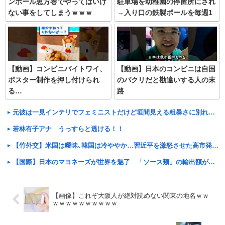
ンボール恵方巻でやってはいけ
駐車場を幼稚園の停留所にされ
ない事をしてしまうｗｗｗ
→入り口の鉄製ポールを毎週1
本ずつ増やし狭くすると…
【動画】コンビニバイトワイ、
【動画】日本のコンビニは自国
ポスター制作を押し付けられ
のパクリだと勘違いする人の末
る…
路
元彼は一見インテリでフェミニストだけど垣間見える粗暴さに別れを決めた。その後別の人と結婚したが色々行き詰まってる時にメールがきた
若林有子アナ うっすらと透ける！！
【竹外交】米国は曖昧､韓国は冷ややか…習近平を激怒させた高市発言に｢無言の支持｣を示した国の大胆な手法
【国際】日本のマヨネーズが世界を魅了 「ソース類」の輸出額が過去最高を更新 人気の裏には卵黄のコク アメリカでは“日本風”が誕生
【画像】これぞ大阪人が絶対読めない関東の地名ｗｗ
ｗｗｗｗｗｗｗｗｗｗ