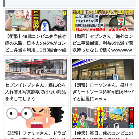
【衝撃】48歳コンビニ弁当依存
【動画】セブンさん、海外コン
症の末路。日本人の45%がコン
ビニ事業崩壊、利益65%減で買
ビニ弁当を利用…1日3回食べ続
収待ったなしで逝くwwwwww
けた結果…
wwwww
セブンイレブンさん、遂に心を
【朗報】ローソンさん、盛りす
入れ替え写真詐欺ではない商品
ぎミートソース(800g超)がヤバ
を出してしまう
イと話題にｗｗｗ
【悲報】ファミマさん、ドラゴ
【仰天】毎日、俺のコンビニの