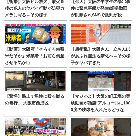
【衝撃】大阪ビル放火、放火直
【仰天】大阪の中学生の暴〇事
後の犯人のヤバイ行動が防犯カ
件に緊急事態が発生/証拠動画
メラに写る→その様子
が削除されSNSで批判が殺
到…/加害者の父親も特定され
大問題に…
【動画】大阪府「そろそろ備蓄
【超衝撃】大阪さん、立ちんぼ
米だそか」米業者「お前ら倒産
があふれ無法地帯化へ→その様
させる気か!」
子がヤバすぎた
【驚愕】路上で男性に殴る蹴る
【マジかよ】大阪の町工場の実
の暴行… 大阪市西成区
験動画が話題!アルコールに100
0度の鉄球を入れたらどうな
る!?