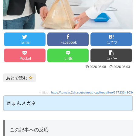
Twitter
Facebook
はてブ
Pocket
LINE
コピー
2026.08.08
2026.03.03
あとで読む
引用元：
https://tomcat.2ch.sc/test/read.cgi/livegalileo/1772334303/
肉まんメガネ
この記事への反応