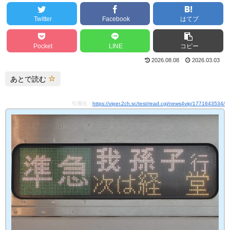
Twitter
Facebook
はてブ
Pocket
LINE
コピー
2026.08.08
2026.03.03
あとで読む
引用元：
https://viper.2ch.sc/test/read.cgi/news4vip/1771643534/