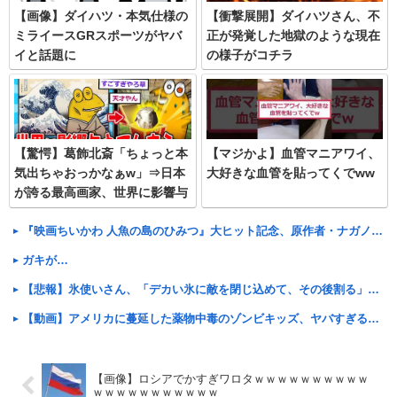
【画像】ダイハツ・本気仕様の
【衝撃展開】ダイハツさん、不
ミライースGRスポーツがヤバ
正が発覚した地獄のような現在
イと話題に
の様子がコチラ
【驚愕】葛飾北斎「ちょっと本
【マジかよ】血管マニアワイ、
気出ちゃおっかなぁw」⇒日本
大好きな血管を貼ってくでww
が誇る最高画家、世界に影響与
えてしまう…
『映画ちいかわ 人魚の島のひみつ』大ヒット記念、原作者・ナガノ氏が映画制作においての苦労を語る
ガキが…
【悲報】氷使いさん、「デカい氷に敵を閉じ込めて、その後割る」くらいしか技が無い……
【動画】アメリカに蔓延した薬物中毒のゾンビキッズ、ヤバすぎる…
【画像】ロシアでかすぎワロタｗｗｗｗｗｗｗｗｗｗ
ｗｗｗｗｗｗｗｗｗｗｗ