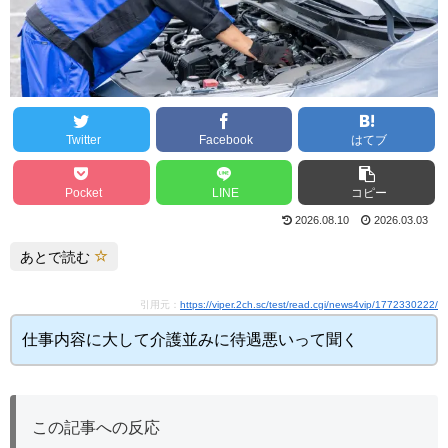
Twitter
Facebook
はてブ
Pocket
LINE
コピー
2026.08.10
2026.03.03
あとで読む
引用元：
https://viper.2ch.sc/test/read.cgi/news4vip/1772330222/
仕事内容に大して介護並みに待遇悪いって聞く
この記事への反応