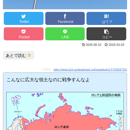
Twitter
Facebook
はてブ
Pocket
LINE
コピー
2026.08.10
2026.03.03
あとで読む
引用元：
http://viper.2ch.sc/test/read.cgi/news4vip/1772293731/
こんなに広大な領土なのに戦争すんなよ