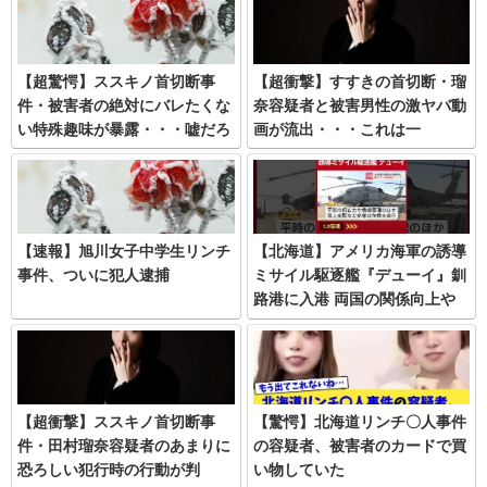
【超驚愕】ススキノ首切断事
【超衝撃】すすきの首切断・瑠
件・被害者の絶対にバレたくな
奈容疑者と被害男性の激ヤバ動
い特殊趣味が暴露・・・嘘だろ
画が流出・・・これは一
体・・・
【速報】旭川女子中学生リンチ
【北海道】アメリカ海軍の誘導
事件、ついに犯人逮捕
ミサイル駆逐艦『デューイ』釧
路港に入港 両国の関係向上や
地域の自由と安定を守る目的
艦長「釧路の文化や料理を堪能
することが楽しみ」
【超衝撃】ススキノ首切断事
【驚愕】北海道リンチ〇人事件
件・田村瑠奈容疑者のあまりに
の容疑者、被害者のカードで買
恐ろしい犯行時の行動が判
い物していた