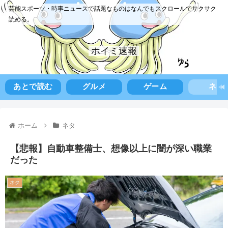
芸能スポーツ・時事ニュースで話題なものはなんでもスクロールでサクサク
読める。
ホイミ速報
あとで読む
グルメ
ゲーム
ネタ
ホーム
ネタ
【悲報】自動車整備士、想像以上に闇が深い職業
だった
ネタ