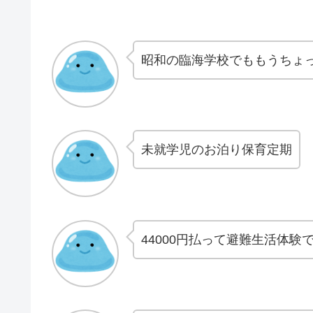
昭和の臨海学校でももうちょ
未就学児のお泊り保育定期
44000円払って避難生活体験