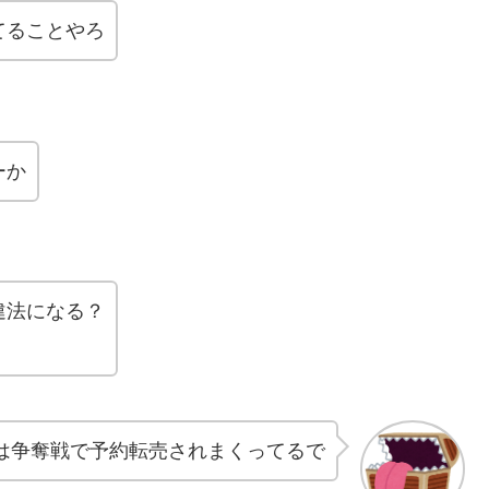
てることやろ
ーか
違法になる？
は争奪戦で予約転売されまくってるで