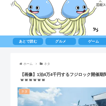
芸能ス
あとで読む
グルメ
ゲーム
ホーム
ネタ
【画像】1泊4万4千円するフジロック開催
ｗｗｗｗｗｗ
ネタ