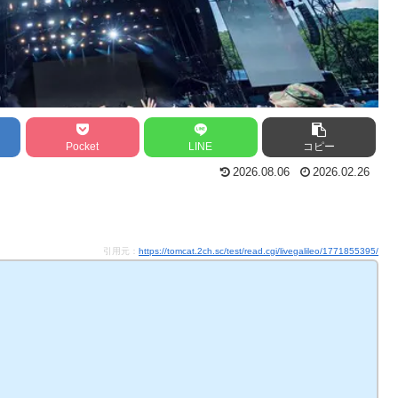
Pocket
LINE
コピー
2026.08.06
2026.02.26
引用元：
https://tomcat.2ch.sc/test/read.cgi/livegalileo/1771855395/