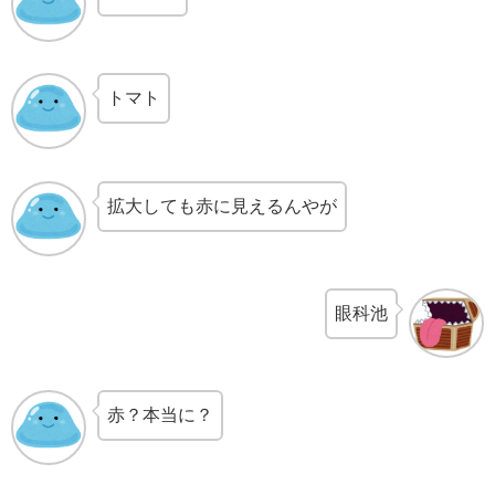
トマト
拡大しても赤に見えるんやが
眼科池
赤？本当に？