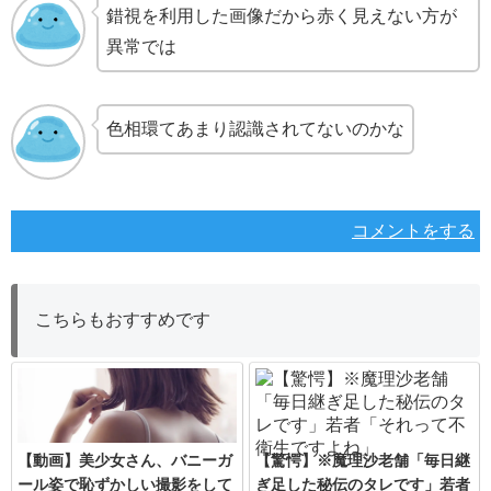
錯視を利用した画像だから赤く見えない方が
異常では
色相環てあまり認識されてないのかな
コメントをする
こちらもおすすめです
【動画】美少女さん、バニーガ
【驚愕】※魔理沙老舗「毎日継
ール姿で恥ずかしい撮影をして
ぎ足した秘伝のタレです」若者