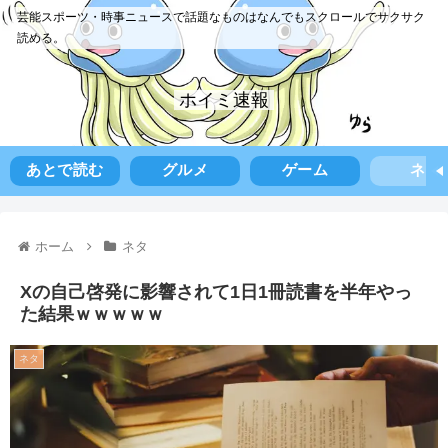
芸能スポーツ・時事ニュースで話題なものはなんでもスクロールでサクサク
読める。
ホイミ速報
あとで読む
グルメ
ゲーム
ネタ
ホーム
ネタ
Xの自己啓発に影響されて1日1冊読書を半年やっ
た結果ｗｗｗｗｗ
ネタ