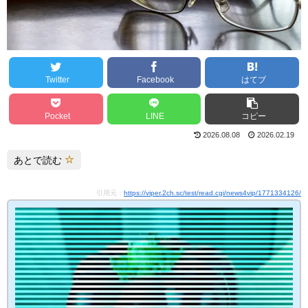
Twitter
Facebook
はてブ
Pocket
LINE
コピー
2026.08.08
2026.02.19
あとで読む
引用元：
https://viper.2ch.sc/test/read.cgi/news4vip/1771334126/