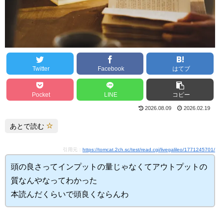
Twitter
Facebook
はてブ
Pocket
LINE
コピー
2026.08.09
2026.02.19
あとで読む
引用元：
https://tomcat.2ch.sc/test/read.cgi/livegalileo/1771245701/
頭の良さってインプットの量じゃなくてアウトプットの
質なんやなってわかった
本読んだくらいで頭良くならんわ