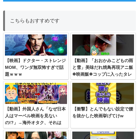
こちらもおすすめです
【映画】ドクター・ストレンジ
【動画】「おおかみこどもの雨
MOM、ワンダ無双怖すぎで話
と雪」美味だれ焼鳥再現アニ飯
題ｗｗｗ
❄映画飯❄コップに入ったタレ
につけて食べる長野県の焼き鳥
【動画】外国人さん「なぜ日本
【衝撃】とんでもない設定で腰
人はマーベル映画を見ない
を抜かした映画挙げてけw
の!?」→海外オタク、それは
ね…