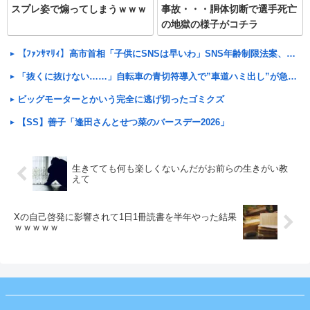
スプレ姿で煽ってしまうｗｗｗ
事故・・・胴体切断で選手死亡
の地獄の様子がコチラ
【ﾌｧﾝｻﾏﾘｨ】高市首相「子供にSNSは早いわ」SNS年齢制限法案、こども政策担当大臣に提出検討を指示
「抜くに抜けない……」自転車の青切符導入で”車道ハミ出し”が急増中
ビッグモーターとかいう完全に逃げ切ったゴミクズ
【SS】善子「逢田さんとせつ菜のバースデー2026」
生きてても何も楽しくないんだがお前らの生きがい教
えて
Xの自己啓発に影響されて1日1冊読書を半年やった結果
ｗｗｗｗｗ