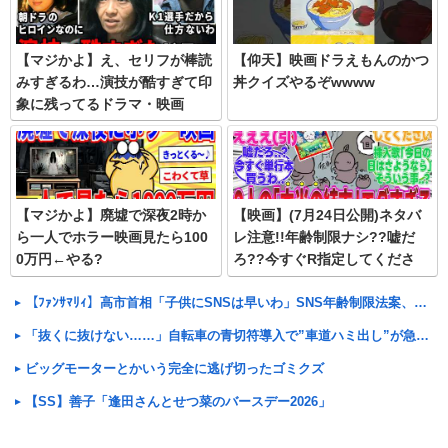
【マジかよ】え、セリフが棒読
【仰天】映画ドラえもんのかつ
みすぎるわ…演技が酷すぎて印
丼クイズやるぞwwww
象に残ってるドラマ・映画
【マジかよ】廃墟で深夜2時か
【映画】(7月24日公開)ネタバ
ら一人でホラー映画見たら100
レ注意!!年齢制限ナシ??嘘だ
0万円←やる?
ろ??今すぐR指定してくださ
い!!ヒトハフタバの本当のラス
トがエグすぎる..
【ﾌｧﾝｻﾏﾘｨ】高市首相「子供にSNSは早いわ」SNS年齢制限法案、こども政策担当大臣に提出検討を指示
「抜くに抜けない……」自転車の青切符導入で”車道ハミ出し”が急増中
ビッグモーターとかいう完全に逃げ切ったゴミクズ
【SS】善子「逢田さんとせつ菜のバースデー2026」