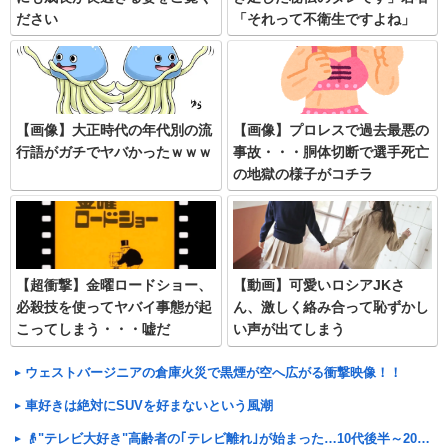
ださい
「それって不衛生ですよね」
【画像】大正時代の年代別の流
【画像】プロレスで過去最悪の
行語がガチでヤバかったｗｗｗ
事故・・・胴体切断で選手死亡
の地獄の様子がコチラ
【超衝撃】金曜ロードショー、
【動画】可愛いロシアJKさ
必殺技を使ってヤバイ事態が起
ん、激しく絡み合って恥ずかし
こってしまう・・・嘘だ
い声が出てしまう
ろ・・・
ウェストバージニアの倉庫火災で黒煙が空へ広がる衝撃映像！！
車好きは絶対にSUVを好まないという風潮
👴"テレビ大好き"高齢者の｢テレビ離れ｣が始まった…10代後半～20代の約7割が"ほぼ見ない"