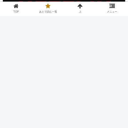
TOP
あとで読む一覧
上
メニュー
Twitter
Facebook
はてブ
Pocket
LINE
コピー
2026.08.07
2026.01.31
あとで読む
引用元：
https://viper.2ch.sc/test/read.cgi/news4vip/1769617083/