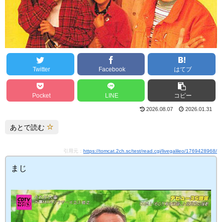
Twitter
Facebook
はてブ
Pocket
LINE
コピー
2026.08.07
2026.01.31
あとで読む
引用元：
https://tomcat.2ch.sc/test/read.cgi/livegalileo/1769428968/
まじ