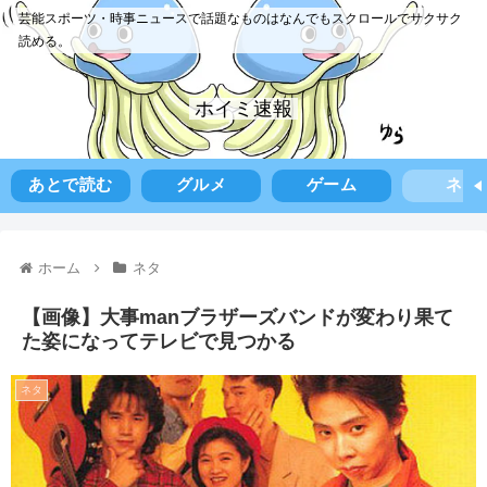
芸能スポーツ・時事ニュースで話題なものはなんでもスクロールでサクサク
読める。
ホイミ速報
あとで読む
グルメ
ゲーム
ネタ
ホーム
ネタ
【画像】大事manブラザーズバンドが変わり果て
た姿になってテレビで見つかる
ネタ