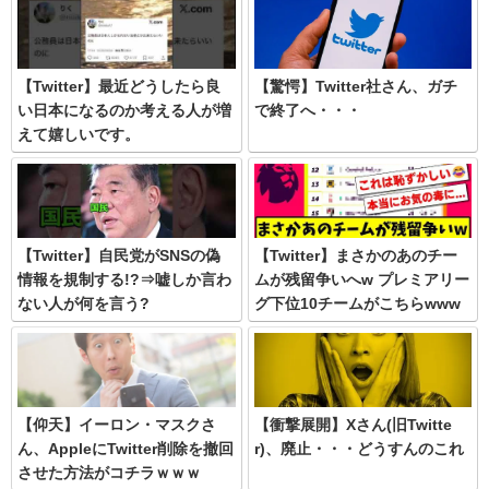
【Twitter】最近どうしたら良
【驚愕】Twitter社さん、ガチ
い日本になるのか考える人が増
で終了へ・・・
えて嬉しいです。
【Twitter】自民党がSNSの偽
【Twitter】まさかのあのチー
情報を規制する!?⇒嘘しか言わ
ムが残留争いへw プレミアリー
ない人が何を言う?
グ下位10チームがこちらwww
【仰天】イーロン・マスクさ
【衝撃展開】Xさん(旧Twitte
ん、AppleにTwitter削除を撤回
r)、廃止・・・どうすんのこれ
させた方法がコチラｗｗｗ