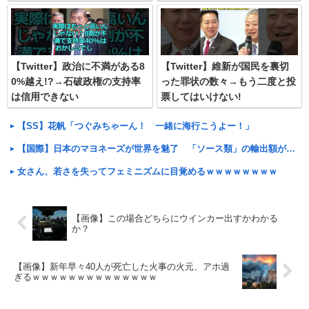
【Twitter】政治に不満がある8
【Twitter】維新が国民を裏切
0%越え!?→石破政権の支持率
った罪状の数々→もう二度と投
は信用できない
票してはいけない!
【SS】花帆「つぐみちゃーん！ 一緒に海行こうよー！」
【国際】日本のマヨネーズが世界を魅了 「ソース類」の輸出額が過去最高を更新 人気の裏には卵黄のコク アメリカでは“日本風”が誕生
女さん、若さを失ってフェミニズムに目覚めるｗｗｗｗｗｗｗｗ
【画像】この場合どちらにウインカー出すかわかる
か？
【画像】新年早々40人が死亡した火事の火元、アホ過
ぎるｗｗｗｗｗｗｗｗｗｗｗｗｗｗ