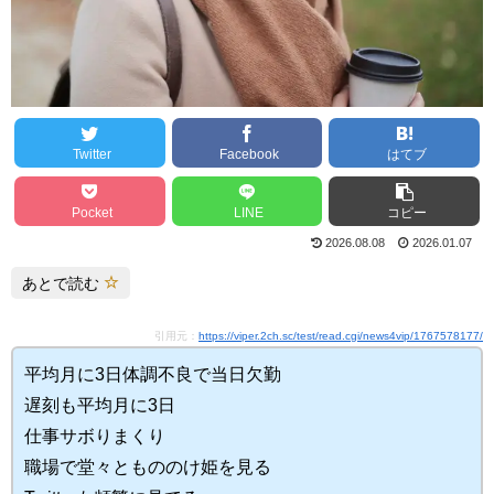
Twitter
Facebook
はてブ
Pocket
LINE
コピー
2026.08.08
2026.01.07
あとで読む
引用元：
https://viper.2ch.sc/test/read.cgi/news4vip/1767578177/
平均月に3日体調不良で当日欠勤
遅刻も平均月に3日
仕事サボりまくり
職場で堂々ともののけ姫を見る