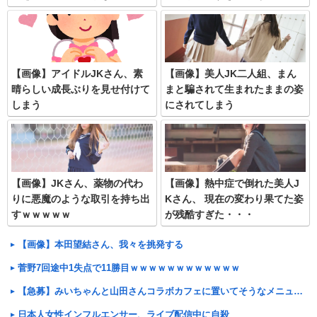
【画像】アイドルJKさん、素
【画像】美人JK二人組、まん
晴らしい成長ぶりを見せ付けて
まと騙されて生まれたままの姿
しまう
にされてしまう
【画像】JKさん、薬物の代わ
【画像】熱中症で倒れた美人J
りに悪魔のような取引を持ち出
Kさん、 現在の変わり果てた姿
すｗｗｗｗｗ
が残酷すぎた・・・
【画像】本田望結さん、我々を挑発する
菅野7回途中1失点で11勝目ｗｗｗｗｗｗｗｗｗｗｗｗ
【急募】みいちゃんと山田さんコラボカフェに置いてそうなメニューｗｗｗｗｗｗｗｗｗｗ
日本人女性インフルエンサー、ライブ配信中に自殺