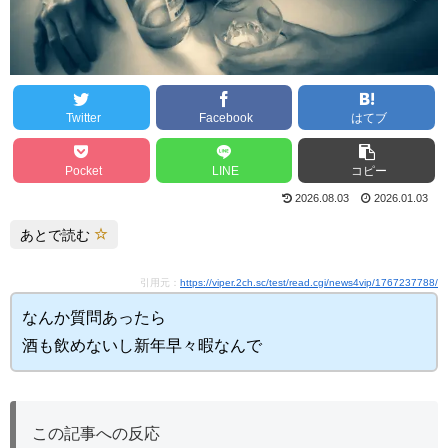
Twitter
Facebook
はてブ
Pocket
LINE
コピー
2026.08.03
2026.01.03
あとで読む
引用元：
https://viper.2ch.sc/test/read.cgi/news4vip/1767237788/
なんか質問あったら
酒も飲めないし新年早々暇なんで
この記事への反応