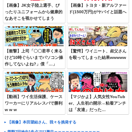
【画像】JK女子陸上選手、ぴ
【画像】トヨタ・新アルファー
ったりユニフォームから健康的
ド(1500万円)がヤバイと話題へ
なあそこを覗かせてしまう
【衝撃】上司「〇〇君早く来る
【驚愕】ワイニート、叔父さん
けど10時ぐらいまでパソコン操
を殴ってしまった結果wwwww
作してないよね?」僕「…」
【動画】ワイ生活保護、ケース
【マジかよ】人気女性YouTub
ワーカーにリアルレスバで勝利
er、人生初の開示→粘着アンチ
w w w
は「友達」だった…
【画像】本田望結さん、我々を挑発する
菅野7回途中1失点で11勝目ｗｗｗｗｗｗｗｗｗｗｗｗ