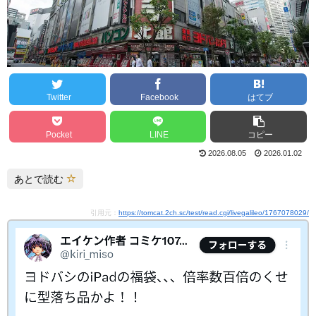
Twitter
Facebook
はてブ
Pocket
LINE
コピー
2026.08.05
2026.01.02
あとで読む
引用元：
https://tomcat.2ch.sc/test/read.cgi/livegalileo/1767078029/