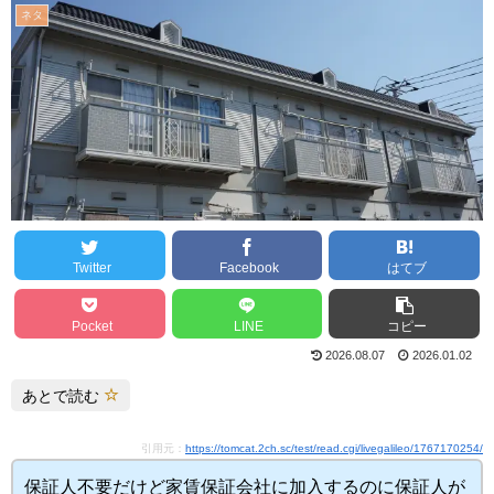
ネタ
Twitter
Facebook
はてブ
Pocket
LINE
コピー
2026.08.07
2026.01.02
あとで読む
引用元：
https://tomcat.2ch.sc/test/read.cgi/livegalileo/1767170254/
保証人不要だけど家賃保証会社に加入するのに保証人が