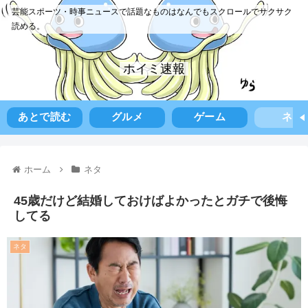
芸能スポーツ・時事ニュースで話題なものはなんでもスクロールでサクサク
読める。
ホイミ速報
あとで読む
グルメ
ゲーム
ネタ
ホーム
ネタ
45歳だけど結婚しておけばよかったとガチで後悔
してる
ネタ