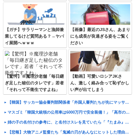
【ガチ】サラリーマンと漁師兼
【画像】最近のJSさん、あまり
業してるけど質問ある？→ヤバ
にも成長が良過ぎる姿をご覧く
イ展開へｗｗｗ
ださい
【驚愕】※魔理沙老舗「毎日継
【動画】可愛いロシアJKさ
ぎ足した秘伝のタレです」若者
ん、激しく絡み合って恥ずかし
「それって不衛生ですよね」
い声が出てしまう
【韓国】サッカー協会審判部関係者「外国人審判たちが先にマッサージを望んだ」と主張
マスゴミ「韓国大統領の公用車は6000万円で安全装備！」「高市の公用車は3000万円で贅沢！」
姉の子の名付けの参考に、と名付けスレを見ていたら「『たまみ』なんて名前知ってたら付けらんないｗ」と盛り上がっていた
【悲報】大物アニメ監督たち「鬼滅の刃があんなにヒットした理由が本当に分からない…」