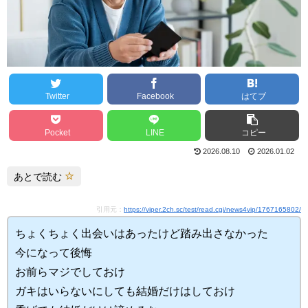
Twitter
Facebook
はてブ
Pocket
LINE
コピー
2026.08.10
2026.01.02
あとで読む
引用元：
https://viper.2ch.sc/test/read.cgi/news4vip/1767165802/
ちょくちょく出会いはあったけど踏み出さなかった
今になって後悔
お前らマジでしておけ
ガキはいらないにしても結婚だけはしておけ