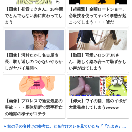
【画像】初音ミクさん、16年間
【超衝撃】金曜ロードショー、
でとんでもない姿に変わってし
必殺技を使ってヤバイ事態が起
まう
こってしまう・・・嘘だ
ろ・・・
【画像】河村たかし名古屋市
【動画】可愛いロシアJKさ
長、取り返しのつかないやらか
ん、激しく絡み合って恥ずかし
しがヤバイ展開へ
い声が出てしまう
【画像】プロレスで過去最悪の
【仰天】ワイの指、謎のイボが
事故・・・胴体切断で選手死亡
大量発生してしまうwwww
の地獄の様子がコチラ
姉の子の名付けの参考に、と名付けスレを見ていたら「『たまみ』なんて名前知ってたら付けらんないｗ」と盛り上がっていた