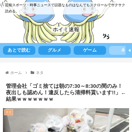
芸能スポーツ・時事ニュースで話題なものはなんでもスクロールでサクサク
読める。
ホイミ速報
あとで読む
グルメ
ゲーム
ネタ
ホーム
ネタ
管理会社「ゴミ捨ては朝の7:30～8:30の間のみ！
夜出しも認めん！違反したら清掃料貰います!!」←
結果ｗｗｗｗｗｗｗ
ネタ