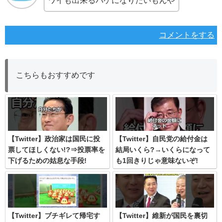
ワイも出来るハゲになりたいもんや
コメントをする
こちらもおすすめです
【Twitter】政治家は国民に投
【Twitter】自民党の給付金は
票してほしくない!?⇒投票率を
結局いくら?→いくらになって
下げるための姑息な手段!
も1回きりじゃ意味ないぞ!
【Twitter】ブチギレて帰宅す
【Twitter】維新が国民を裏切