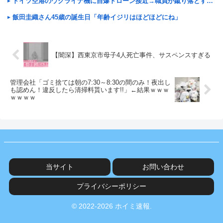
ドイツ空港のウクライナ機に自爆ドローン接近→職員が蹴り落とす→偶然起爆装置が壊れセーフ
飯田圭織さん45歳の誕生日「年齢イジリはほどほどにね」
【闇深】西東京市母子4人死亡事件、サスペンスすぎる
管理会社「ゴミ捨ては朝の7:30～8:30の間のみ！夜出し
も認めん！違反したら清掃料貰います!!」←結果ｗｗｗ
ｗｗｗｗ
当サイト
お問い合わせ
プライバシーポリシー
© 2022-2026 ホイミ速報.