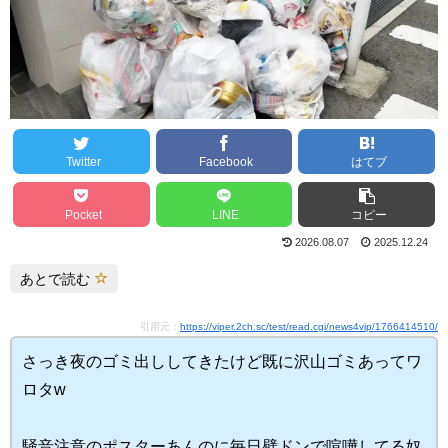
Twitter
Facebook
はてブ
Pocket
LINE
コピー
2026.08.07
2025.12.24
あとで読む
引用元：
https://viper.2ch.sc/test/read.cgi/news4vip/1766414510/
さっき夜のゴミ出ししてきたけど既に沢山ゴミあってワ
ロタw
騒音注意のポスターあんのに毎日壁ドンで喧嘩してる奴