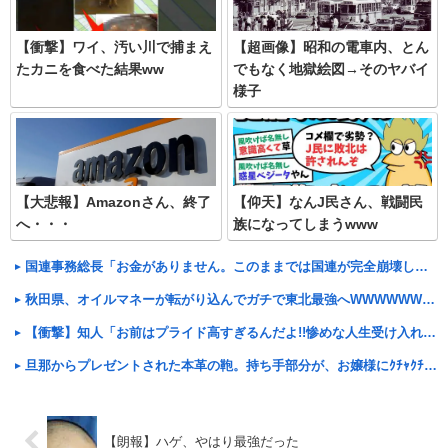
【衝撃】ワイ、汚い川で捕まえ
【超画像】昭和の電車内、とん
たカニを食べた結果ww
でもなく地獄絵図→そのヤバイ
様子
【大悲報】Amazonさん、終了
【仰天】なんJ民さん、戦闘民
へ・・・
族になってしまうwww
国連事務総長「お金がありません。このままでは国連が完全崩壊します。助けて下さい」
秋田県、オイルマネーが転がり込んでガチで東北最強へWWWWWWWWWWWWWWWWWWWWWWWWWWWWWWWWW
【衝撃】知人「お前はプライド高すぎるんだよ!!惨めな人生受け入れろよ!!」
旦那からプレゼントされた本革の鞄。持ち手部分が、お嬢様にｸﾁｬｸﾁｬ咬まれてボロボロに…。 旦那に見せたらあるものを見せてくれた。【再】
【朗報】ハゲ、やはり最強だった