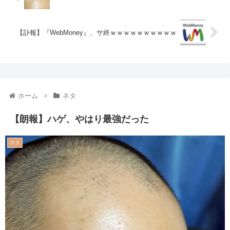
【訃報】『WebMoney』、サ終ｗｗｗｗｗｗｗｗｗｗ
ホーム
ネタ
【朗報】ハゲ、やはり最強だった
ネタ