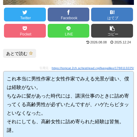
Twitter
Facebook
はてブ
Pocket
LINE
コピー
2026.08.08
2025.12.24
あとで読む
引用元：
https://tomcat.2ch.sc/test/read.cgi/livegalileo/1766113225/
これ本当に男性作家と女性作家でみえる光景が違い、僕
は経験がない。
ちなみに髪があった時代には、講演仕事のときに詰め寄
ってくる高齢男性が必ずいたんですが、ハゲたらピタッ
といなくなった。
それにしても、高齢女性に詰め寄られた経験は皆無。
謎。