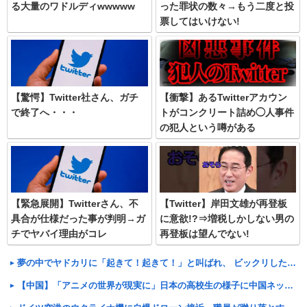
る大量のワドルディwwwww
った罪状の数々→もう二度と投
票してはいけない!
【驚愕】Twitter社さん、ガチ
【衝撃】あるTwitterアカウン
で終了へ・・・
トがコンクリート詰め◯人事件
の犯人という噂がある
【緊急展開】Twitterさん、不
【Twitter】岸田文雄が再登板
具合が仕様だった事が判明→ガ
に意欲!?⇒増税しかしない男の
チでヤバイ理由がコレ
再登板は望んでない!
夢の中でヤドカリに「起きて！起きて！」と叫ばれ、 ビックリした所で目を覚まして水槽を見たら・・・【再】
【中国】「アニメの世界が現実に」日本の高校生の様子に中国ネット「青春」「うらやましい」