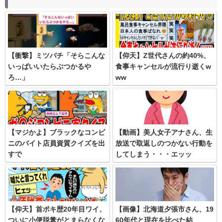
【衝撃】ミツバチ「そらこんな
【仰天】Z世代さんの約40%、
いっぱいいたらぶつかるや
食事キャンセルが流行り逝くw
ろ…」
ww
【マジかよ】ブラックなコンビ
【動画】美人女子アナさん、生
ニのバイト店員資質クイズを出
放送で取返しのつかない行動を
すで
してしまう・・・エッッ
【仰天】首ポキ歴20年目ワイ、
【画像】北海道夕張市さん、19
ついに小便脱糞がとまらなくな
60年代と現在を比べた結