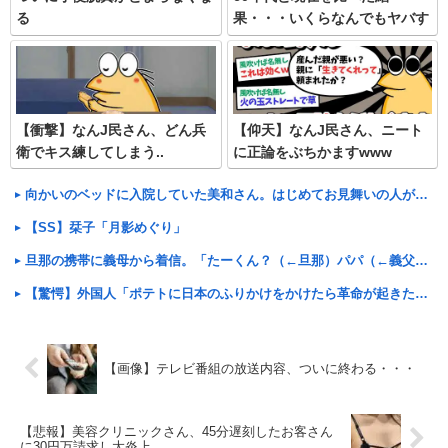
る
果・・・いくらなんでもヤバす
ぎ
【衝撃】なんJ民さん、どん兵
【仰天】なんJ民さん、ニート
衛でキス練してしまう..
に正論をぶちかますwww
向かいのベッドに入院していた美和さん。はじめてお見舞いの人が来たと思ったらその女性が大声でスマホの画面を読みあげはじめた
【SS】栞子「月影めぐり」
旦那の携帯に義母から着信。「たーくん？（←旦那）パパ（←義父）の誕生日ご飯どうする？」
【驚愕】外国人「ポテトに日本のふりかけをかけたら革命が起きた」→世界中で中毒者が続出w
【画像】テレビ番組の放送内容、ついに終わる・・・
【悲報】美容クリニックさん、45分遅刻したお客さん
に30円万請求し大炎上