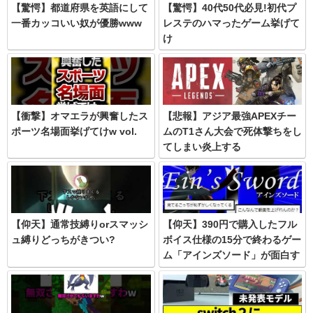
【驚愕】都道府県を英語にして
【驚愕】40代50代必見!初代プ
一番カッコいい奴が優勝www
レステのハマったゲーム挙げて
け
【衝撃】オマエラが興奮したス
【悲報】アジア最強APEXチー
ポーツ名場面挙げてけw vol.
ムのT1さん大会で死体撃ちをし
てしまい炎上する
【仰天】通常技縛りorスマッシ
【仰天】390円で購入したフル
ュ縛りどっちがきつい?
ボイス仕様の15分で終わるゲー
ム「アインズソード」が面白す
ぎる件について