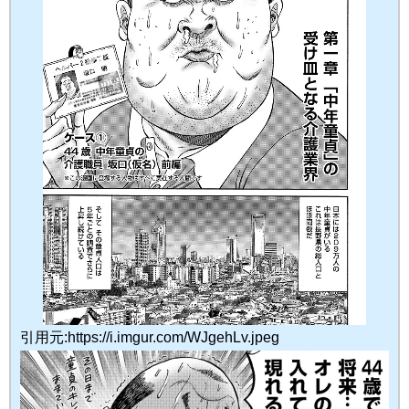
引用元:https://i.imgur.com/WJgehLv.jpeg