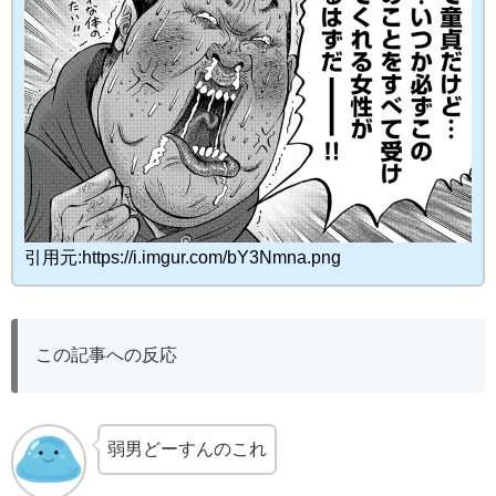
引用元:https://i.imgur.com/bY3Nmna.png
この記事への反応
弱男どーすんのこれ