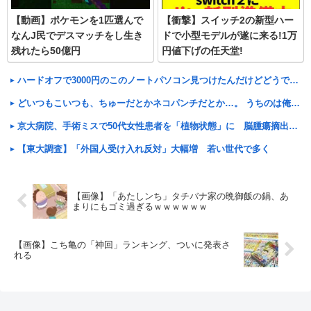
【動画】ポケモンを1匹選んで
【衝撃】スイッチ2の新型ハー
なんJ民でデスマッチをし生き
ドで小型モデルが遂に来る!1万
残れたら50億円
円値下げの任天堂!
ハードオフで3000円のこのノートパソコン見つけたんだけどどうですか？
どいつもこいつも、ちゅーだとかネコパンチだとか…。 うちのは俺を起こすとき、手足の指を噛みますが何か。【再】
京大病院、手術ミスで50代女性患者を「植物状態」に 脳腫瘍摘出手術で腫瘍の無い部位を摘出してしまう
【東大調査】「外国人受け入れ反対」大幅増 若い世代で多く
【画像】「あたしンち」タチバナ家の晩御飯の鍋、あ
まりにもゴミ過ぎるｗｗｗｗｗｗ
【画像】こち亀の「神回」ランキング、ついに発表さ
れる