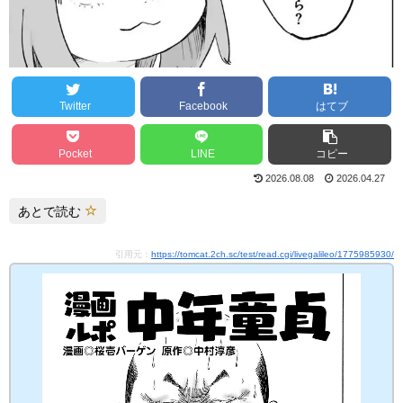
Twitter
Facebook
はてブ
Pocket
LINE
コピー
2026.08.08
2026.04.27
あとで読む
引用元：
https://tomcat.2ch.sc/test/read.cgi/livegalileo/1775985930/