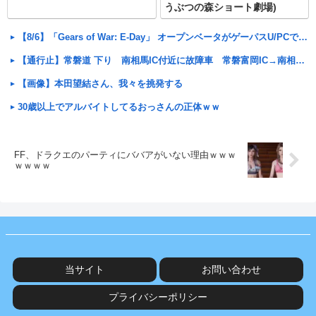
うぶつの森ショート劇場)
【8/6】「Gears of War: E-Day」 オープンベータがゲーパスU/PCで参加可能！お
【通行止】常磐道 下り 南相馬IC付近に故障車 常磐富岡IC→南相馬IC間が通行止
【画像】本田望結さん、我々を挑発する
30歳以上でアルバイトしてるおっさんの正体ｗｗ
FF、ドラクエのパーティにババアがいない理由ｗｗｗ
ｗｗｗｗ
当サイト
お問い合わせ
プライバシーポリシー