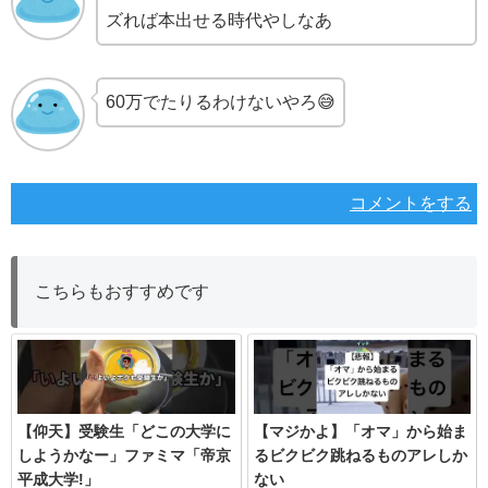
ズれば本出せる時代やしなあ
60万でたりるわけないやろ😅
コメントをする
こちらもおすすめです
【仰天】受験生「どこの大学に
【マジかよ】「オマ」から始ま
しようかなー」ファミマ「帝京
るビクビク跳ねるものアレしか
平成大学!」
ない