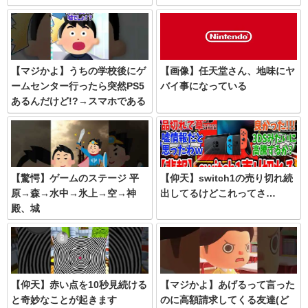
【マジかよ】うちの学校後にゲ
【画像】任天堂さん、地味にヤ
ームセンター行ったら突然PS5
バイ事になっている
あるんだけど!?→スマホである
人に電話した結果…ww
【驚愕】ゲームのステージ 平
【仰天】switch1の売り切れ続
原→森→水中→氷上→空→神
出してるけどこれってさ…
殿、城
【仰天】赤い点を10秒見続ける
【マジかよ】あげるって言った
と奇妙なことが起きます
のに高額請求してくる友達(ど