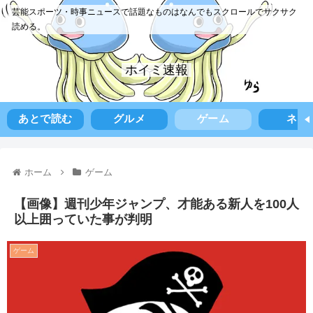
芸能スポーツ・時事ニュースで話題なものはなんでもスクロールでサクサク
読める。
ホイミ速報
あとで読む
グルメ
ゲーム
ネタ
ホーム
ゲーム
【画像】週刊少年ジャンプ、才能ある新人を100人
以上囲っていた事が判明
ゲーム