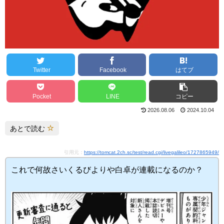
Twitter
Facebook
はてブ
Pocket
LINE
コピー
2026.08.06
2024.10.04
あとで読む
引用元：
https://tomcat.2ch.sc/test/read.cgi/livegalileo/1727865949/
これで何故さいくるびよりや白卓が連載になるのか？