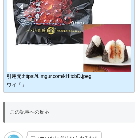
引用元:https://i.imgur.com/kHItcbD.jpeg
ワイ「」
この記事への反応