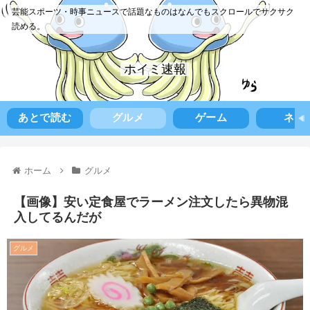
芸能スポーツ・時事ニュースで話題なものはなんでもスクロールでサクサク
読める。
ホイミ速報
あとで読む
グルメ
ゲーム
ネタ
ホーム
グルメ
【画像】安い定食屋でラーメン注文したら異物混
入してるんだが
グルメ