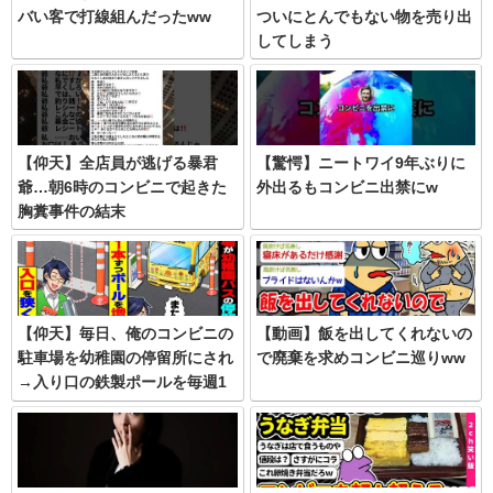
バい客で打線組んだったww
ついにとんでもない物を売り出
してしまう
【仰天】全店員が逃げる暴君
【驚愕】ニートワイ9年ぶりに
爺…朝6時のコンビニで起きた
外出るもコンビニ出禁にw
胸糞事件の結末
【仰天】毎日、俺のコンビニの
【動画】飯を出してくれないの
駐車場を幼稚園の停留所にされ
で廃棄を求めコンビニ巡りww
→入り口の鉄製ポールを毎週1
本ずつ増やし狭くすると…