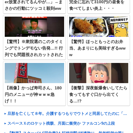
er放置されてるんやが…」→ま
完全に忘れて3100円の昼食を
さかの行動にツッコミ殺到ww
食べてしまい炎上・・・
w
【驚愕】※衆院選のこのタイミ
【驚愕】ほっともっとのお弁
ングでトンデモない告発…!! 行
当、あまりにも美味すぎるww
列でも問題視されカットされた
w
橋下徹氏の発言とは。リアルを
お話しします。
【画像】かっぱ寿司さん、180
【衝撃】深夜飯爆食いしてたら
円のメニューが神ｗｗｗ急
食ってもすぐ口から出てく
げ！！
る…!?
旦那を亡くして８年。介護するつもりでウトメと同居してたのに「早く出て行け」とコトメがうるさい。私もウトメも納得して同居してるんだから干渉しないでくれる！
スペースＸのロケット残骸、月面に衝突か ファルコン9の上段