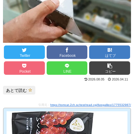
Twitter
Facebook
はてブ
Pocket
LINE
コピー
2026.08.05
2026.04.11
あとで読む
引用元：
https://tomcat.2ch.sc/test/read.cgi/livegalileo/1775532987/