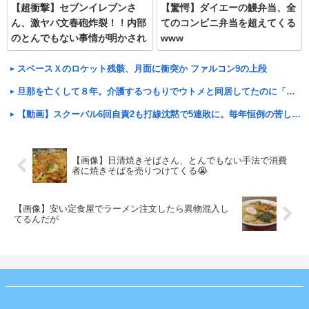
【超衝撃】セブンイレブンさ
【驚愕】ダイエーの鰻弁当、全
ん、激ヤバ文春砲炸裂！！内部
てのコンビニ弁当を超えてくる
のとんでもない事情が明かされ
www
る・・・
スペースＸのロケット残骸、月面に衝突か ファルコン9の上段
旦那を亡くして８年。介護するつもりでウトメと同居してたのに「早く出て行け」とコトメがうるさい。私もウトメも納得して同居してるんだから干渉しないでくれる！
【動画】スクーバル6回自責2も打線沈黙で5連敗に。毎年恒例の苦しい時期に入るドジャースファン
【画像】日清焼きそばさん、とんでもない手法で消費
者に焼きそばを売りつけてくる😭
【画像】安い定食屋でラーメン注文したら異物混入し
てるんだが