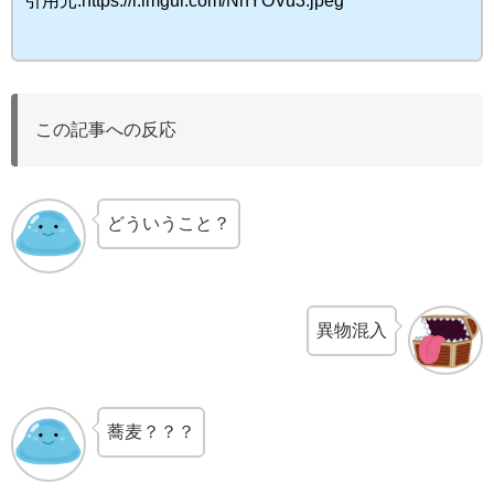
引用元:https://i.imgur.com/NhYOVu3.jpeg
この記事への反応
どういうこと？
異物混入
蕎麦？？？