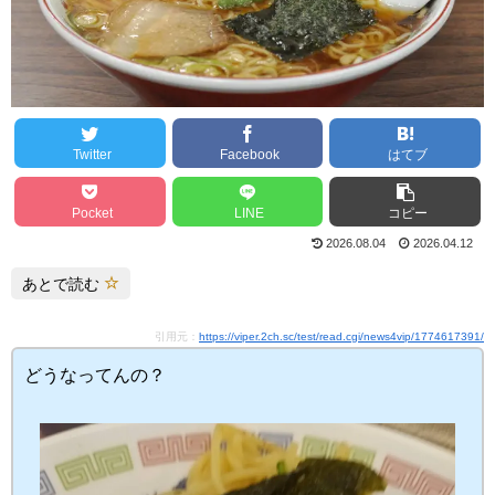
Twitter
Facebook
はてブ
Pocket
LINE
コピー
2026.08.04
2026.04.12
あとで読む
引用元：
https://viper.2ch.sc/test/read.cgi/news4vip/1774617391/
どうなってんの？