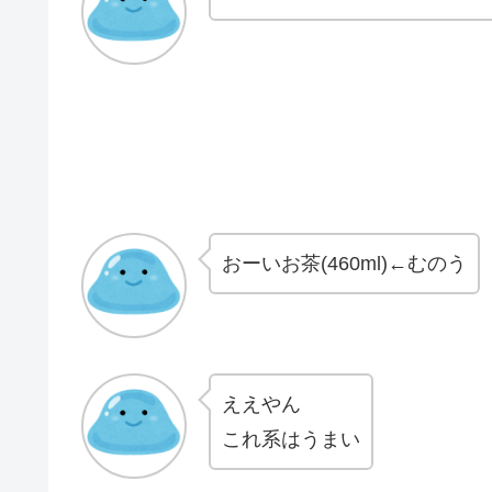
おーいお茶(460ml)←むのう
ええやん
これ系はうまい