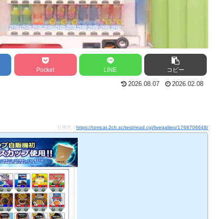
Pocket
LINE
コピー
2026.08.07
2026.02.08
引用元：
https://tomcat.2ch.sc/test/read.cgi/livegalileo/1768706648/