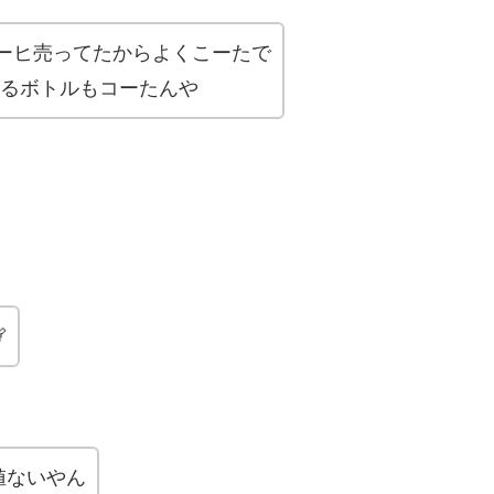
コーヒ売ってたからよくこーたで
入るボトルもコーたんや

値ないやん