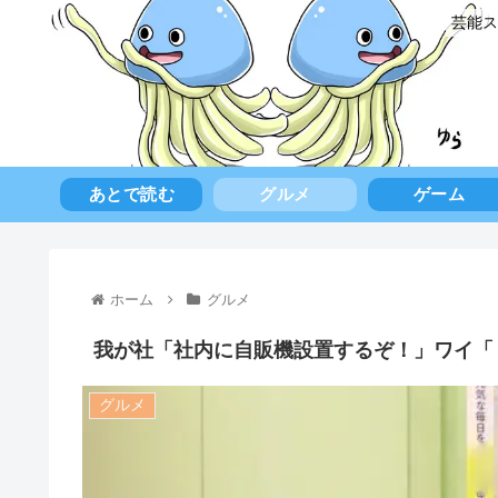
芸能ス
あとで読む
グルメ
ゲーム
ホーム
グルメ
我が社「社内に自販機設置するぞ！」ワイ「
グルメ