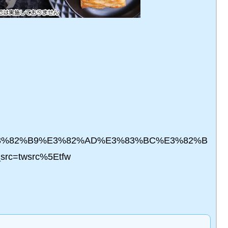
2%A2%E3%82%B9%E3%82%AD%E3%83%BC%E3%82%B
rc=twsrc%5Etfw