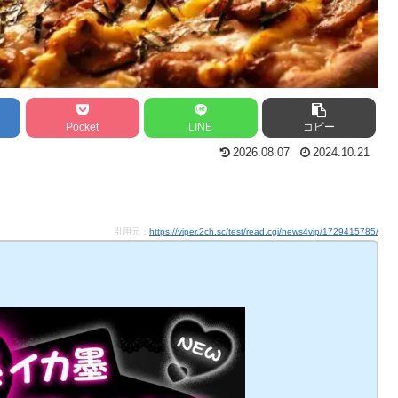
Pocket
LINE
コピー
2026.08.07
2024.10.21
引用元：
https://viper.2ch.sc/test/read.cgi/news4vip/1729415785/