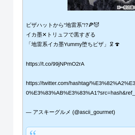
ピザハットから“地雷系”!?🍕😈
イカ墨✕トリュフで黒すぎる
「地雷系イカ墨Yummy堕ちピザ」🦑🍄
https://t.co/99jNPmO2rA
https://twitter.com/hashtag/%E3%8
0%E3%83%AB%E3%83%A1?src=hash&ref_s
— アスキーグルメ (@ascii_gourmet)