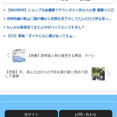
【WS/WSR】ショップ大会優勝ブラウンダスト28カス@豚 優勝つり乙
当時四歳の私は二階の柵から玄関を見下ろしてたんだけど何を思ったのかその柵に顔を突っ込み抜けなくなってしまった
ちいかわ映画見てきたんやがバッドエンドすぎん？
【SS】果南「ダイヤんちに蔵があってさぁ」
【画像】新幹線と車が激突する事故、ヤバい
【悲報】JC、産んだばかりの子供を家の庭に埋めて隠
して逮捕
当サイト
お問い合わせ