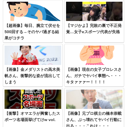
【超画像】毎日、腕立て伏せを
【マジかよ】完敗の裏で不正発
500回する→そのヤバ過ぎる結
覚…女子eスポーツ代表が失格
果がコチラ
【画像】金メダリストの高木美
【画像】現在の女子プロレスさ
帆さん、衝撃的な姿が流出して
ん、ガチでヤバイ事態へ・・・
しまう
キタァァァー！！！！
【衝撃】オマエラが興奮したス
【画像】元プロ棋士の橋本崇載
ポーツ名場面挙げてけw vol.
さん、ぶっ壊れてヤバイ行動に
出る・・・これは・・・