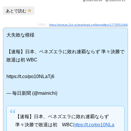
2026.08.09
2026.03.15
あとで読む
引用元：
https://tomcat.2ch.sc/test/read.cgi/livegalileo/1773551264/
大失敗な模様
【速報】日本、ベネズエラに敗れ連覇ならず 準々決勝で
敗退は初 WBC
https://t.co/po10NLaTj6
— 毎日新聞 (@mainichi)
【速報】日本、ベネズエラに敗れ連覇ならず
準々決勝で敗退は初 WBC
https://t.co/po10NLa