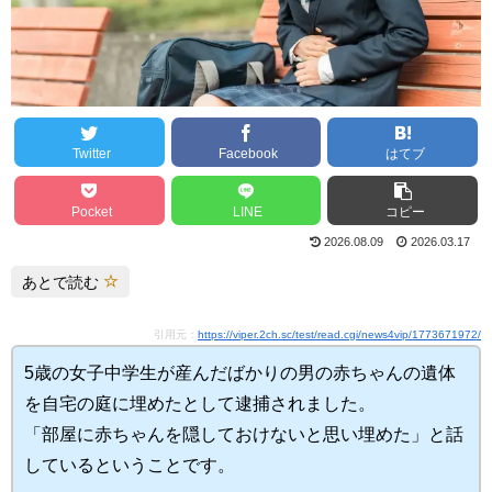
Twitter
Facebook
はてブ
Pocket
LINE
コピー
2026.08.09
2026.03.17
あとで読む
引用元：
https://viper.2ch.sc/test/read.cgi/news4vip/1773671972/
5歳の女子中学生が産んだばかりの男の赤ちゃんの遺体
を自宅の庭に埋めたとして逮捕されました。
「部屋に赤ちゃんを隠しておけないと思い埋めた」と話
しているということです。