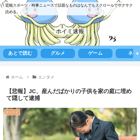
芸能スポーツ・時事ニュースで話題なものはなんでもスクロールでサクサク
読める。
ホイミ速報
あとで読む
グルメ
ゲーム
ネタ
ホーム
エンタメ
【悲報】JC、産んだばかりの子供を家の庭に埋め
て隠して逮捕
エンタメ