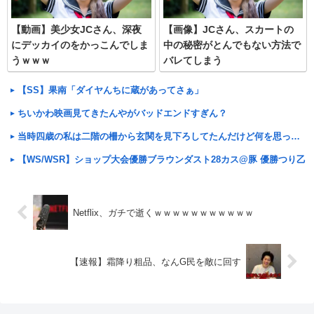
【動画】美少女JCさん、深夜
【画像】JCさん、スカートの
にデッカイのをかっこんでしま
中の秘密がとんでもない方法で
うｗｗｗ
バレてしまう
【SS】果南「ダイヤんちに蔵があってさぁ」
ちいかわ映画見てきたんやがバッドエンドすぎん？
当時四歳の私は二階の柵から玄関を見下ろしてたんだけど何を思ったのかその柵に顔を突っ込み抜けなくなってしまった
【WS/WSR】ショップ大会優勝ブラウンダスト28カス@豚 優勝つり乙
Netflix、ガチで逝くｗｗｗｗｗｗｗｗｗｗｗ
【速報】霜降り粗品、なんG民を敵に回す