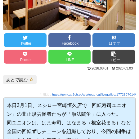
Twitter
Facebook
はてブ
Pocket
LINE
コピー
2026.08.01
2026.03.03
あとで読む
引用元：
https://tomcat.2ch.sc/test/read.cgi/livegalileo/1772357014/
本日3月1日、スシロー宮崎恒久店で「回転寿司ユニオ
ン」の非正規労働者たちが「順法闘争」に入った。
同ユニオンは、はま寿司、はなまる（根室花まる）など
全国の回転ずしチェーンを組織しており、今回の闘争は