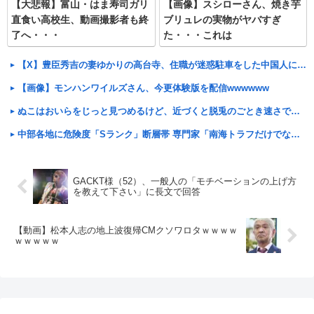
【大悲報】富山・はま寿司ガリ
【画像】スシローさん、焼き芋
直食い高校生、動画撮影者も終
ブリュレの実物がヤバすぎ
了へ・・・
た・・・これは
【X】豊臣秀吉の妻ゆかりの高台寺、住職が迷惑駐車をした中国人に注意したら「もうすぐ日本は中国の一部になるのに偉そうにしてたら消されるよ」と脅される⇒ 中国のSNSで拡散され炎上⇒ 寺がなぜか火災で全焼
【画像】モンハンワイルズさん、今更体験版を配信wwwwww
ぬこはおいらをじっと見つめるけど、近づくと脱兎のごとき速さで逃げる そして振り返り、また逃げる【再】
中部各地に危険度「Sランク」断層帯 専門家「南海トラフだけでなく直下型地震にも注意を」
GACKT様（52）、一般人の「モチベーションの上げ方
を教えて下さい」に長文で回答
【動画】松本人志の地上波復帰CMクソワロタｗｗｗｗ
ｗｗｗｗｗ