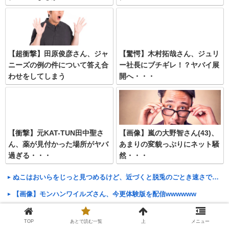
【超衝撃】田原俊彦さん、ジャ
【驚愕】木村拓哉さん、ジュリ
ニーズの例の件について答え合
ー社長にブチギレ！？ヤバイ展
わせをしてしまう
開へ・・・
【衝撃】元KAT-TUN田中聖さ
【画像】嵐の大野智さん(43)、
ん、薬が見付かった場所がヤバ
あまりの変貌っぷりにネット騒
過ぎる・・・
然・・・
ぬこはおいらをじっと見つめるけど、近づくと脱兎のごとき速さで逃げる そして振り返り、また逃げる【再】
【画像】モンハンワイルズさん、今更体験版を配信wwwwww
中部各地に危険度「Sランク」断層帯 専門家「南海トラフだけでなく直下型地震にも注意を」
TOP
あとで読む一覧
上
メニュー
【X】豊臣秀吉の妻ゆかりの高台寺、住職が迷惑駐車をした中国人に注意したら「もうすぐ日本は中国の一部になるのに偉そうにしてたら消されるよ」と脅される⇒ 中国のSNSで拡散され炎上⇒ 寺がなぜか火災で全焼