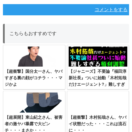
コメントをする
こちらもおすすめです
【超衝撃】国分太一さん、ヤバ
【ジャニーズ】不要論『福田淳
すぎる裏の顔がコチラ・・・マ
新社長』ついに始動「木村拓哉
ジかよ
だけエージェント?」難しすぎ
る権利調整、ドル箱ファンクラ
ブの行方
【超展開】東山紀之さん、被害
【超衝撃】木村拓哉さん、ヤバ
者の激ヤバ暴露で大ピン
イ状態だった・・・これは流石
チ・・・まさか・・・
に・・・