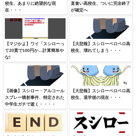
校生、あまりに絶望的な現
直食い高校生、ついに完全終了
在・・・
が確定へ
【マジかよ】ワイ「スシローっ
【大悲報】スシローペロペロ高
て20貫で100円か…計算簡単や
校生、壊れてしまう・・・
な!
【画像】スシロー・アルコール
【大悲報】スシローペロペロ高
スプレー噴射事件、特定された
校生、退学後の現在・・・
中学生ガチで逝く・・・・