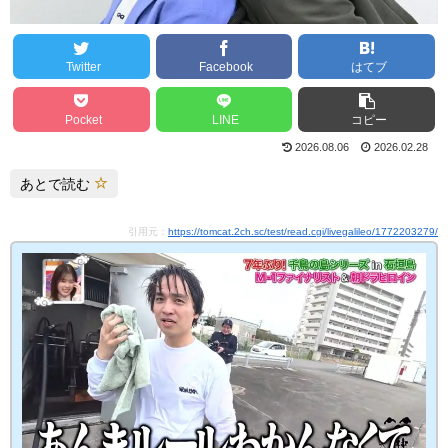
Twitter
Facebook
はてブ
Pocket
LINE
コピー
2026.08.06
2026.02.28
あとで読む
引用元：
https://tomcat.2ch.sc/test/read.cgi/livegalileo/1772203279/