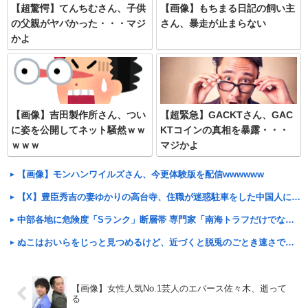
【超驚愕】てんちむさん、子供
【画像】もちまる日記の飼い主
の父親がヤバかった・・・マジ
さん、暴走が止まらない
かよ
【画像】吉田製作所さん、つい
【超緊急】GACKTさん、GAC
に姿を公開してネット騒然ｗｗ
KTコインの真相を暴露・・・
ｗｗｗ
マジかよ
【画像】モンハンワイルズさん、今更体験版を配信wwwwww
【X】豊臣秀吉の妻ゆかりの高台寺、住職が迷惑駐車をした中国人に注意したら「もうすぐ日本は中国の一部になるのに偉そうにしてたら消されるよ」と脅される⇒ 中国のSNSで拡散され炎上⇒ 寺がなぜか火災で全焼
中部各地に危険度「Sランク」断層帯 専門家「南海トラフだけでなく直下型地震にも注意を」
ぬこはおいらをじっと見つめるけど、近づくと脱兎のごとき速さで逃げる そして振り返り、また逃げる【再】
【画像】女性人気No.1芸人のエバース佐々木、逝って
る