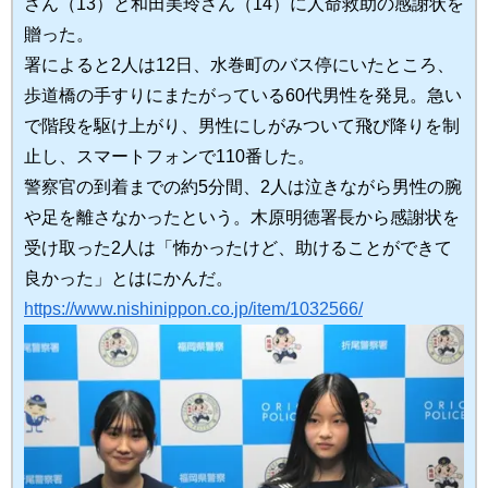
さん（13）と和田美玲さん（14）に人命救助の感謝状を
贈った。
署によると2人は12日、水巻町のバス停にいたところ、
歩道橋の手すりにまたがっている60代男性を発見。急い
で階段を駆け上がり、男性にしがみついて飛び降りを制
止し、スマートフォンで110番した。
警察官の到着までの約5分間、2人は泣きながら男性の腕
や足を離さなかったという。木原明徳署長から感謝状を
受け取った2人は「怖かったけど、助けることができて
良かった」とはにかんだ。
https://www.nishinippon.co.jp/item/1032566/