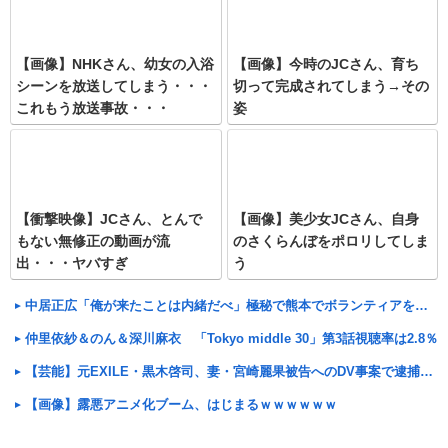
【画像】NHKさん、幼女の入浴
【画像】今時のJCさん、育ち
シーンを放送してしまう・・・
切って完成されてしまう→その
これもう放送事故・・・
姿
【衝撃映像】JCさん、とんで
【画像】美少女JCさん、自身
もない無修正の動画が流
のさくらんぼをポロリしてしま
出・・・ヤバすぎ
う
中居正広「俺が来たことは内緒だべ」極秘で熊本でボランティアをしていたwwwwwww
仲里依紗＆のん＆深川麻衣 「Tokyo middle 30」第3話視聴率は2.8％
【芸能】元EXILE・黒木啓司、妻・宮崎麗果被告へのDV事案で逮捕されていた 宮崎は全身打撲、頭部裂
【画像】露悪アニメ化ブーム、はじまるｗｗｗｗｗｗ