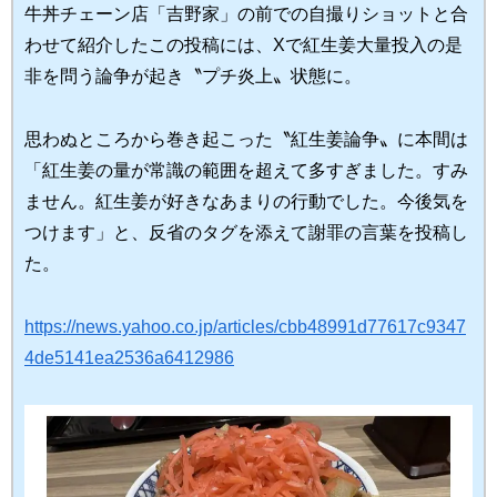
牛丼チェーン店「吉野家」の前での自撮りショットと合
わせて紹介したこの投稿には、
Xで紅生姜大量投入の是
非を問う論争が起き〝プチ炎上〟状態に。
思わぬところから巻き起こった〝紅生姜論争〟に本間は
「
紅生姜の量が常識の範囲を超えて多すぎました。すみ
ません。紅生姜が好きなあまりの行動でした。今後気を
つけます
」と、反省のタグを添えて謝罪の言葉を投稿し
た。
https://news.yahoo.co.jp/articles/cbb48991d77617c9347
4de5141ea2536a6412986