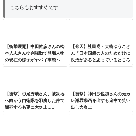
こちらもおすすめです
【衝撃展開】中田敦彦さんの松
【仰天】社民党・大椿ゆうこさ
本人志さん批判騒動で登場人物
ん「日本国籍の人のためだけに
の現在の様子がヤバイ事態へ
政治があると思っているところ
が間違い」→炎上しまくりまさ
かの逃亡…
【衝撃】杉尾秀哉さん、被災地
【衝撃】神田沙也加さんの元カ
へ向かう自衛隊を邪魔した件で
レ謝罪動画を出すも途中で笑い
謝罪するも更に大炎上…..
出し大炎上