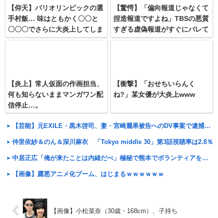
【仰天】パリオリンピックの選
【驚愕】「偏向報道じゃなくて
手村飯… 味はともかく〇〇と
捏造報道ですよね」TBSの悪質
〇〇〇でさらに大炎上してしま
すぎる虚偽報道がすぐにバレて
いカオス状態にwww
大炎上してしまうwww
【炎上】常人仮面の作画担当、
【衝撃】「おせちいらんく
何も知らないままマンガワン配
ね?」某女優が大炎上www
信停止…。
【芸能】元EXILE・黒木啓司、妻・宮崎麗果被告へのDV事案で逮捕されていた 宮崎は全身打撲、頭部裂
仲里依紗＆のん＆深川麻衣 「Tokyo middle 30」第3話視聴率は2.8％
中居正広「俺が来たことは内緒だべ」極秘で熊本でボランティアをしていたwwwwwww
【画像】露悪アニメ化ブーム、はじまるｗｗｗｗｗｗ
【画像】小松菜奈（30歳・168cm）、子持ち