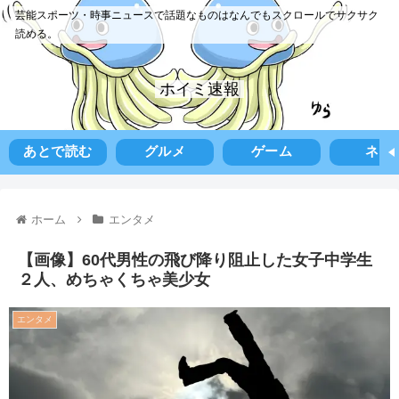
芸能スポーツ・時事ニュースで話題なものはなんでもスクロールでサクサク
読める。
ホイミ速報
あとで読む
グルメ
ゲーム
ネタ
ホーム
エンタメ
【画像】60代男性の飛び降り阻止した女子中学生
２人、めちゃくちゃ美少女
エンタメ