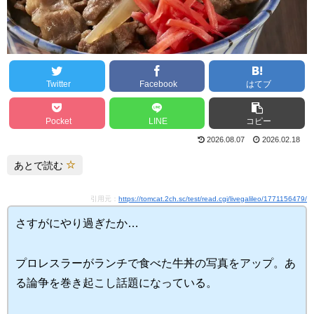
Twitter
Facebook
はてブ
Pocket
LINE
コピー
2026.08.07
2026.02.18
あとで読む
引用元：
https://tomcat.2ch.sc/test/read.cgi/livegalileo/1771156479/
さすがにやり過ぎたか…
プロレスラーがランチで食べた牛丼の写真をアップ。あ
る論争を巻き起こし話題になっている。