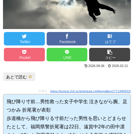
Twitter
Facebook
はてブ
Pocket
LINE
コピー
2026.08.06
2026.02.21
あとで読む
引用元：
https://tomcat.2ch.sc/test/read.cgi/livegalileo/1771486632/
飛び降り寸前…男性救った女子中学生 泣きながら腕、足
つかみ 折尾署が表彰
歩道橋から飛び降りる寸前だった男性を思いとどまらせ
たとして、福岡県警折尾署は22日、遠賀中2年の田中凛