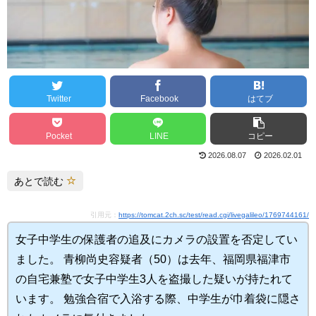
Twitter
Facebook
はてブ
Pocket
LINE
コピー
2026.08.07
2026.02.01
あとで読む
引用元：
https://tomcat.2ch.sc/test/read.cgi/livegalileo/1769744161/
女子中学生の保護者の追及にカメラの設置を否定してい
ました。 青柳尚史容疑者（50）は去年、福岡県福津市
の自宅兼塾で女子中学生3人を盗撮した疑いが持たれて
います。
勉強合宿で入浴する際、中学生が巾着袋に隠さ