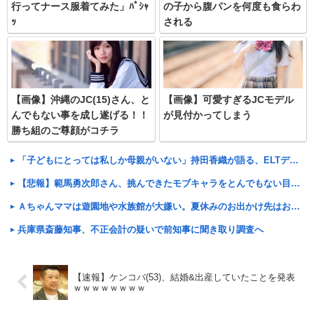
行ってナース服着てみた」ﾊﾟｼｬ
の子から腹パンを何度も食らわ
ｯ
される
【画像】沖縄のJC(15)さん、と
【画像】可愛すぎるJCモデル
んでもない事を成し遂げる！！
が見付かってしまう
勝ち組のご尊顔がコチラ
「子どもにとっては私しか母親がいない」持田香織が語る、ELTデビュー30周年と“歌手”よりも大切にしたかった時間
【悲報】範馬勇次郎さん、挑んできたモブキャラをとんでもない目に合わせてしまう
Ａちゃんママは遊園地や水族館が大嫌い。夏休みのお出かけ先はおばあちゃんちだけ。私の母「可哀想。孫ちゃんと一緒にＴＤＬに連れて行ってあげたい」→Ａママに烈火の如くキレられた
兵庫県斎藤知事、不正会計の疑いで前知事に聞き取り調査へ
【速報】ケンコバ(53)、結婚&出産していたことを発表
ｗｗｗｗｗｗｗｗ