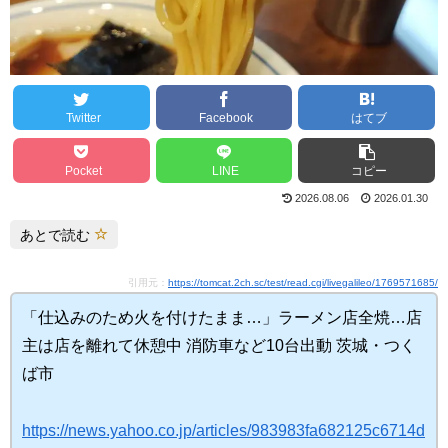
Twitter
Facebook
はてブ
Pocket
LINE
コピー
2026.08.06
2026.01.30
あとで読む
引用元：
https://tomcat.2ch.sc/test/read.cgi/livegalileo/1769571685/
「仕込みのため火を付けたまま…」ラーメン店全焼…店
主は店を離れて休憩中 消防車など10台出動 茨城・つく
ば市
https://news.yahoo.co.jp/articles/983983fa682125c6714d