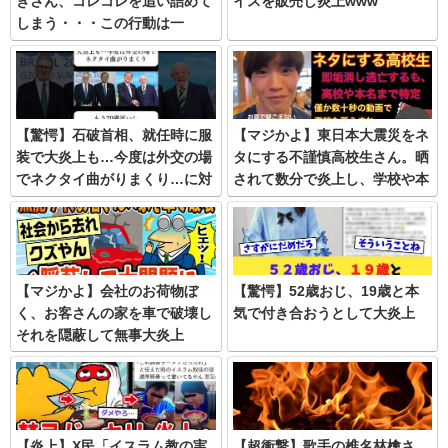
きさん、コレコレを追い詰めて
イスを販売し炎上www
しまう・・・この行動は一
体・・・
【驚愕】石破首相、就任時に服
【マジかよ】東日本大震災をネ
装で大炎上も…今度は外交の場
タにする不謹慎高校生さん。晒
でネクタイ曲がりまくり…に対
されて数分で炎上し、学校や本
する世間の反応
名までバレてしまう事態に…
【マジかよ】会社のお荷物ぼ
【驚愕】52歳おじ、19歳と本
く、お客さんの家を車で破壊し
気で付き合おうとして大炎上
それを隠蔽して無事大炎上
【炎上】X民「イスラム教の実
【超衝撃】歌手の椎名林檎さ