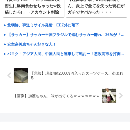
習生に豚肉食わせちゃったw投
ん、炎上で全てを失った現在が
稿したろ!」→アカウント削除
ガチでヤバかった・・・
へ…
北朝鮮、弾道ミサイル発射 EEZ外に落下
【サッカー】サッカー王国ブラジルで進むサッカー離れ 36％が「関心なし」...
安室奈美恵ちゃん好きな人！
パヨク「アジア人民、中国人民と連帯して戦おー！悪政高市を打倒するぞー！」
【悲報】現金4億2000万円入ったスーツケース、盗まれ
る
【画像】加護ちゃん、味が出てくるｗｗｗｗｗｗｗ