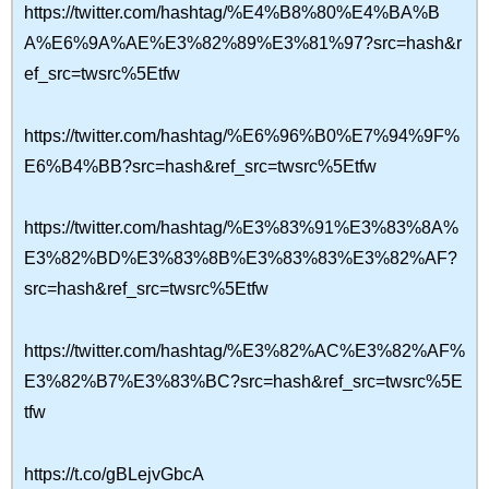
https://twitter.com/hashtag/%E4%B8%80%E4%BA%B
A%E6%9A%AE%E3%82%89%E3%81%97?src=hash&r
ef_src=twsrc%5Etfw
https://twitter.com/hashtag/%E6%96%B0%E7%94%9F%
E6%B4%BB?src=hash&ref_src=twsrc%5Etfw
https://twitter.com/hashtag/%E3%83%91%E3%83%8A%
E3%82%BD%E3%83%8B%E3%83%83%E3%82%AF?
src=hash&ref_src=twsrc%5Etfw
https://twitter.com/hashtag/%E3%82%AC%E3%82%AF%
E3%82%B7%E3%83%BC?src=hash&ref_src=twsrc%5E
tfw
https://t.co/gBLejvGbcA