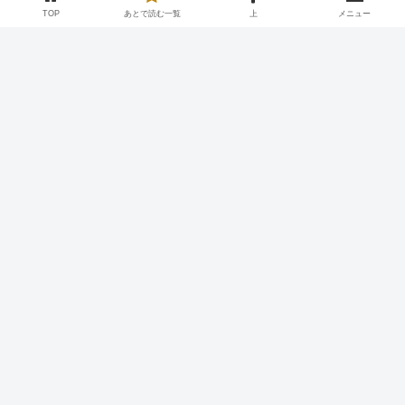
TOP
あとで読む一覧
上
メニュー
Twitter
Facebook
はてブ
Pocket
LINE
コピー
2026.08.09
2026.01.22
あとで読む
引用元：
https://tomcat.2ch.sc/test/read.cgi/livegalileo/1769052054/
常連客限定の“裏メニュー”牛の「生レバー」提供か 飲食
店経営者を逮捕「客から要望があれば提供していた」 滋
賀・豊郷町