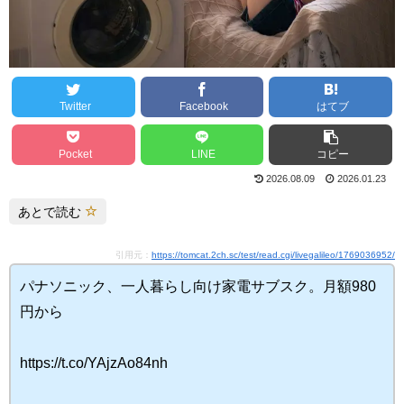
Twitter
Facebook
はてブ
Pocket
LINE
コピー
2026.08.09
2026.01.23
あとで読む
引用元：
https://tomcat.2ch.sc/test/read.cgi/livegalileo/1769036952/
パナソニック、一人暮らし向け家電サブスク。月額980
円から
https://t.co/YAjzAo84nh