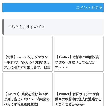
コメントをする
こちらもおすすめです
【衝撃】Twitterでしかマウン
【Twitter】政治家の報酬が高
ト取れない”みんつく党員”をリ
すぎる→居眠りしてるだけ
アルに引きずり出します。戯言
で・・・
はどこぞの掲示板でやっとけ
よ?
【Twitter】減税を望む有権者
【Twitter】仮面ライダーが自
は真っ当じゃない!?→有権者を
動車の教習中に怪人に遭遇する
バカにする立憲民主党!
とこうなるwwwww