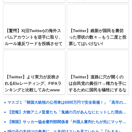
【驚愕】X(旧Twitter)の海外ス
【Twitter】維新が国民を裏切
パムアカウントを逆手に取り、
った罪状の数々→もう二度と投
ルール違反ワードを投稿させて
票してはいけない!
凍結させる方法が編み出される
ww
【Twitter】より実力が反映さ
【Twitter】道路に穴が開くの
れるEloレーティング、FIFAラ
は自民党の責任!?→権力を手に
ンキングと比較してみたwww
するために国民を犠牲にするな
マスゴミ「韓国大統領の公用車は6000万円で安全装備！」「高市の公用車は3000万円で贅沢！」
【悲報】大物アニメ監督たち「鬼滅の刃があんなにヒットした理由が本当に分からない…」
【韓国】サッカー協会審判部関係者「外国人審判たちが先にマッサージを望んだ」と主張
姉の子の名付けの参考に、と名付けスレを見ていたら「『たまみ』なんて名前知ってたら付けらんないｗ」と盛り上がっていた