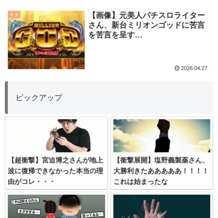
【画像】元美人パチスロライター
ネタ
さん、新台ミリオンゴッドに苦言
を苦言を呈す…
2026.04.27
ピックアップ
【超衝撃】宮迫博之さんが地上
【衝撃展開】塩野義製薬さん、
波に復帰できなかった本当の理
大勝利きたあああああ！！！！
由がコレ・・・
これは始まったな