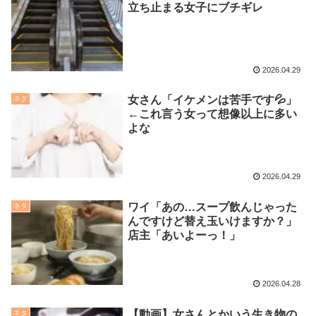
立ち止まる女子にブチギレ
2026.04.29
女さん「イケメンは苦手です💦」
ネタ
←これ言う女って想像以上に多い
よな
2026.04.29
ワイ「あの…スープ飲んじゃった
ネタ
んですけど替え玉いけますか？」
店主「あいよーっ！」
2026.04.28
【動画】女さんとかいう生き物の
ネタ