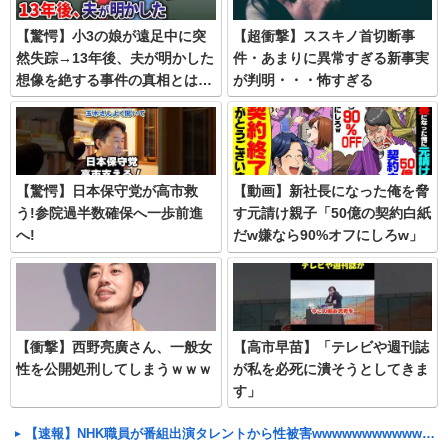
【驚愕】小3の娘が遠足中に突
【超衝撃】ススキノ首切断事
然失踪→13年後、夫が明かした
件・あまりに異常すぎる新事実
想像を絶する事件の真相とは…
が判明・・・怖すぎる
【驚愕】日本保守党が高市救
【動画】新社長になった俺を脅
う!参院過半数確保へ一歩前進
す元請け親子「50億の契約白紙
へ!
だw嫌なら90%オフにしろw」
→俺「契約終了ありがとうござ
います」
【衝撃】西野亮廣さん、一般女
【高市早苗】「テレビや週刊誌
性を公開処刑してしまうｗｗｗ
が私を必死に潰そうとしてきま
す」
【速報】NHK職員が番組出演タレントから性被害wwwwwwwwwwwwwwwwwwwwwwww