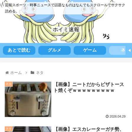
芸能スポーツ・時事ニュースで話題なものはなんでもスクロールでサクサク
読める。
ホイミ速報
あとで読む
グルメ
ゲーム
ネタ
ホーム
ネタ
【画像】ニートだからピザトース
ネタ
ト焼くぞｗｗｗｗｗｗｗｗｗ
2026.04.29
【画像】エスカレーターガチ勢、
ネタ