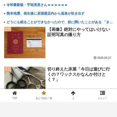
令和最新版・宇垣美里さんｗｗｗｗｗｗ
熊本地震、発生後に居酒屋店内から温泉が吹き出す
どうにも眠ることができなかったので、前に聞いたことがある 「きれいな景色を想像してリラックスすると眠れる」 というのを試してみることにした【再】
【画像】絶対にやってはいけない
ネタ
証明写真の撮り方
2026.04.27
切り終えた床屋「今日は遊びに行
ネタ
くの？ワックスかなんか付けと
く？」
2026.04.27
TOP
あとで読む一覧
上
メニュー
車のドアがスライドする機能ｗｗ
ネタ
ｗｗｗｗｗｗｗｗｗｗｗｗｗｗ